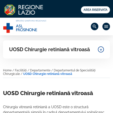
AREA RISERVATA
search
menu
UOSD Chirurgie retiniană vitroasă
Home
/
Facilități
/
Departamente
/
Departamentul de Specialități
Chirurgicale
/
UOSD Chirurgie retiniană vitroasă
UOSD Chirurgie retiniană vitroasă
Chirurgia vitreană retiniană a UOSD este o structură
departamentală simplă în cadrul departamentului spitalicesc.