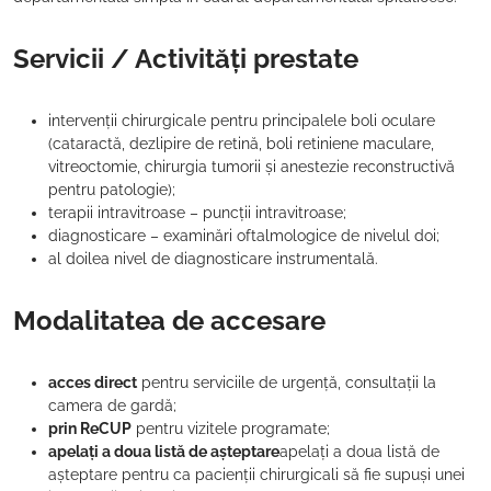
Servicii / Activități prestate
intervenții chirurgicale pentru principalele boli oculare
(cataractă, dezlipire de retină, boli retiniene maculare,
vitreoctomie, chirurgia tumorii și anestezie reconstructivă
pentru patologie);
terapii intravitroase – puncții intravitroase;
diagnosticare – examinări oftalmologice de nivelul doi;
al doilea nivel de diagnosticare instrumentală.
Modalitatea de accesare
acces direct
pentru serviciile de urgență, consultații la
camera de gardă;
prin ReCUP
pentru vizitele programate;
apelați a doua listă de așteptare
apelați a doua listă de
așteptare pentru ca pacienții chirurgicali să fie supuși unei