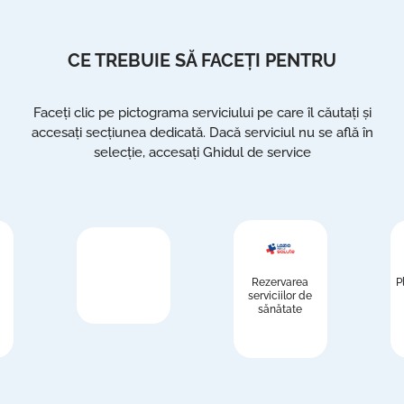
CE TREBUIE SĂ FACEȚI PENTRU
Faceți clic pe pictograma serviciului pe care îl căutați și
accesați secțiunea dedicată. Dacă serviciul nu se află în
selecție, accesați Ghidul de service
Rezervarea
P
serviciilor de
sănătate