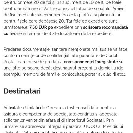
pentru primele 20 de foi și un supliment de 10 cenți pe foaie
pentru următoarele. Va fi responsabilitatea personalului Arhivei
de fișe medicale să comunice posibila plată a suplimentului
pentru fișele care depășesc 20. Tarifele de expediere sunt
următoarele:
7,50 EUR pe
expediere prin
scrisoare recomandată
cu
livrare în termen de 3 zile lucrătoare de la expediere.
Predarea documentației sanitare menționate mai sus se va face
conform cerințelor de confidențialitate garantate de Codul
Poștal, care prevede predarea
corespondenței înregistrate
și
unei alte persoane decât destinatarul prezent la domiciliu (de
exemplu, membru de familie, conlocuitor, portar al clădirii etc.).
Destinatari
Activitatea Unitatii de Operare a fost consolidata pentru a
asigura o competenta de specialitate continua si adecvata
solicitarilor venite din afara si din interiorul Societatii. Prin
urmare, se adresează întregului personal UUOO al Prezidiului
Unificat și întregii populații care prezintă probleme legate de