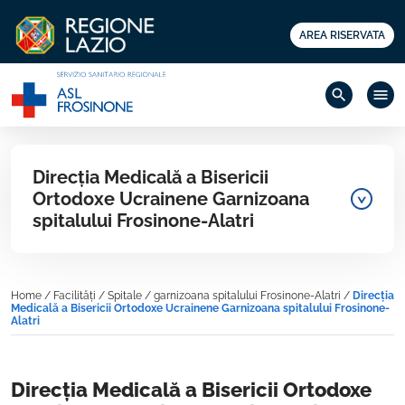
AREA RISERVATA
search
menu
Direcția Medicală a Bisericii
Ortodoxe Ucrainene Garnizoana
spitalului Frosinone-Alatri
Home
/
Facilități
/
Spitale
/
garnizoana spitalului Frosinone-Alatri
/
Direcția
Medicală a Bisericii Ortodoxe Ucrainene Garnizoana spitalului Frosinone-
Alatri
Direcția Medicală a Bisericii Ortodoxe