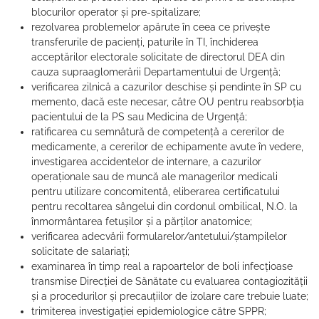
blocurilor operator și pre-spitalizare;
rezolvarea problemelor apărute în ceea ce privește
transferurile de pacienți, paturile în TI, închiderea
acceptărilor electorale solicitate de directorul DEA din
cauza supraaglomerării Departamentului de Urgență;
verificarea zilnică a cazurilor deschise și pendinte în SP cu
memento, dacă este necesar, către OU pentru reabsorbția
pacientului de la PS sau Medicina de Urgență;
ratificarea cu semnătură de competență a cererilor de
medicamente, a cererilor de echipamente avute în vedere,
investigarea accidentelor de internare, a cazurilor
operaționale sau de muncă ale managerilor medicali
pentru utilizare concomitentă, eliberarea certificatului
pentru recoltarea sângelui din cordonul ombilical, N.O. la
înmormântarea fetușilor și a părților anatomice;
verificarea adecvării formularelor/antetului/ștampilelor
solicitate de salariați;
examinarea în timp real a rapoartelor de boli infecțioase
transmise Direcției de Sănătate cu evaluarea contagiozității
și a procedurilor și precauțiilor de izolare care trebuie luate;
trimiterea investigației epidemiologice către SPPR;