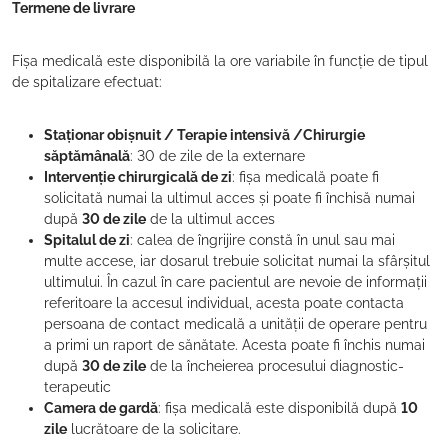
Termene de livrare
Fișa medicală este disponibilă la ore variabile în funcție de tipul
de spitalizare efectuat:
Staționar obișnuit / Terapie intensivă /Chirurgie
săptămânală
: 30 de zile de la externare
Intervenție chirurgicală de zi
: fișa medicală poate fi
solicitată numai la ultimul acces și poate fi închisă numai
după
30 de zile
de la ultimul acces
Spitalul de zi
: calea de îngrijire constă în unul sau mai
multe accese, iar dosarul trebuie solicitat numai la sfârșitul
ultimului. În cazul în care pacientul are nevoie de informații
referitoare la accesul individual, acesta poate contacta
persoana de contact medicală a unității de operare pentru
a primi un raport de sănătate. Acesta poate fi închis numai
după
30 de zile
de la încheierea procesului diagnostic-
terapeutic
Camera de gardă
: fișa medicală este disponibilă după
10
zile
lucrătoare de la solicitare.