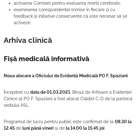
activarea Comisiei pentru evaluarea morții cerebrale;
examinarea corespondenței trimise în fiecare zi cu
feedback și inițiative consecvente că este necesar să se
activeze
Arhiva clinică
Fișă medicală informativă
Noua alocare a Oficiului de Evidență Medicală PO F. Spaziani
Începând cu
data de 01.03.2021
, Biroul de Arhivare a Evidenței
Clinice al PO F. Spaziani a fost alocat Clădirii C-D de la parterul
sediului ASL.
Programul de lucru pentru public este confirmat de la
08.30 la
12.45
de
luni până vineri
și de
la 14.00 la 15.45
joi