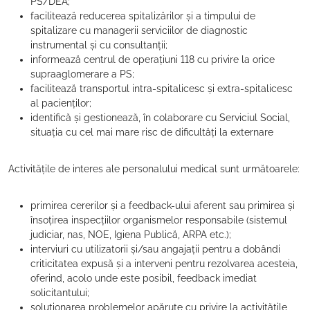
PS/DEA;
facilitează reducerea spitalizărilor și a timpului de
spitalizare cu managerii serviciilor de diagnostic
instrumental și cu consultanții;
informează centrul de operațiuni 118 cu privire la orice
supraaglomerare a PS;
facilitează transportul intra-spitalicesc și extra-spitalicesc
al pacienților;
identifică și gestionează, în colaborare cu Serviciul Social,
situația cu cel mai mare risc de dificultăți la externare
Activitățile de interes ale personalului medical sunt următoarele:
primirea cererilor și a feedback-ului aferent sau primirea și
însoțirea inspecțiilor organismelor responsabile (sistemul
judiciar, nas, NOE, Igiena Publică, ARPA etc.);
interviuri cu utilizatorii și/sau angajații pentru a dobândi
criticitatea expusă și a interveni pentru rezolvarea acesteia,
oferind, acolo unde este posibil, feedback imediat
solicitantului;
soluționarea problemelor apărute cu privire la activitățile