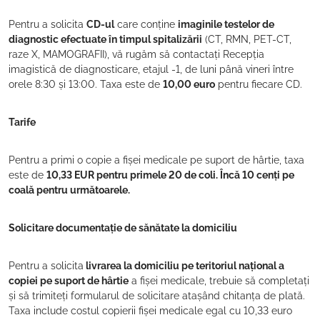
Pentru a solicita
CD-ul
care conține
imaginile testelor de
diagnostic efectuate în timpul spitalizării
(CT, RMN, PET-CT,
raze X, MAMOGRAFII), vă rugăm să contactați Recepția
imagistică de diagnosticare, etajul -1, de luni până vineri între
orele 8:30 și 13:00. Taxa este de
10,00 euro
pentru fiecare CD.
Tarife
Pentru a primi o copie a fișei medicale pe suport de hârtie, taxa
este de
10,33 EUR pentru primele 20 de coli. Încă 10 cenți pe
coală pentru următoarele.
Solicitare documentație de sănătate la domiciliu
Pentru a solicita
livrarea la domiciliu pe teritoriul național a
copiei pe suport de hârtie
a fișei medicale, trebuie să completați
și să trimiteți formularul de solicitare atașând chitanța de plată.
Taxa include costul copierii fișei medicale egal cu 10,33 euro