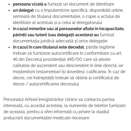
persoana vizată a
furnizat un document de identitate
un delegat
cu o împuternicire specifică, disponibilă online,
semnată de titularul documentației, o copie a actului de
identitate al acestuia și a celui al delegatorului
în cazul minorilor sau al persoanelor aflate în incapacitate,
părinții sau tutorii (sau delegații acestora) au
furnizat
documentația juridică adecvată și orice delegație
în cazul în care titularul este decedat
, părțile legitime
trebuie
să furnizeze autocertificare în conformitate cu art.
46 din Decretul prezidențial 445/00 care să ateste
calitatea de ascendent sau descendent în linie directă, iar
moștenitorii testamentari își dovedesc calificarea. În caz de
deces, cei îndreptățiți trebuie să obțină și certificatul de
deces / autocertificarea decesului.
Personalul Arhivei înregistrărilor clinice va contacta partea
interesată, cu acordul acesteia, la numerele de telefon furnizate
de aceasta, pentru a oferi informații cu privire la stadiul
prelucrării documentației medicale necesare.