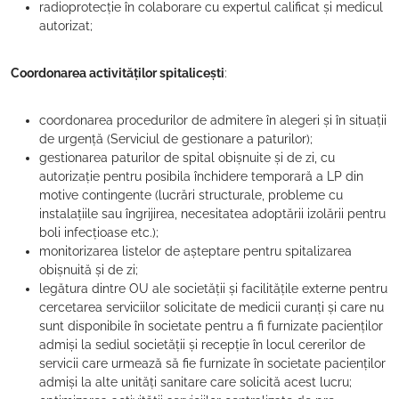
radioprotecție în colaborare cu expertul calificat și medicul
autorizat;
Coordonarea activităților spitalicești
:
coordonarea procedurilor de admitere în alegeri și în situații
de urgență (Serviciul de gestionare a paturilor);
gestionarea paturilor de spital obișnuite și de zi, cu
autorizație pentru posibila închidere temporară a LP din
motive contingente (lucrări structurale, probleme cu
instalațiile sau îngrijirea, necesitatea adoptării izolării pentru
boli infecțioase etc.);
monitorizarea listelor de așteptare pentru spitalizarea
obișnuită și de zi;
legătura dintre OU ale societății și facilitățile externe pentru
cercetarea serviciilor solicitate de medicii curanți și care nu
sunt disponibile în societate pentru a fi furnizate pacienților
admiși la sediul societății și recepție în locul cererilor de
servicii care urmează să fie furnizate în societate pacienților
admiși la alte unități sanitare care solicită acest lucru;