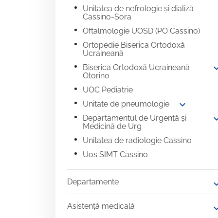
Unitatea de nefrologie și dializă
Cassino-Sora
Oftalmologie UOSD (PO Cassino)
Ortopedie Biserica Ortodoxă
Ucraineană
expand
Biserica Ortodoxă Ucraineană
Otorino
UOC Pediatrie
expand_more
Unitate de pneumologie
expand
Departamentul de Urgență și
Medicină de Urg
Unitatea de radiologie Cassino
Uos SIMT Cassino
Departamente
expand
Asistență medicală
expand