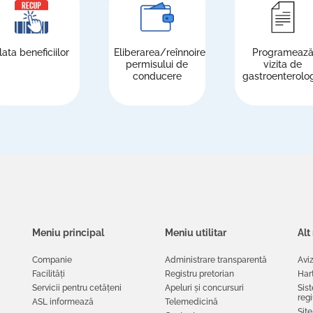
lata beneficiilor
Eliberarea/reînnoirea
Programeaz
permisului de
vizita de
conducere
gastroenterolo
Meniu principal
Meniu utilitar
Alt
Companie
Administrare transparentă
Aviz
Facilități
Registru pretorian
Hart
Servicii pentru cetățeni
Apeluri și concursuri
Sis
reg
ASL informează
Telemedicină
Site