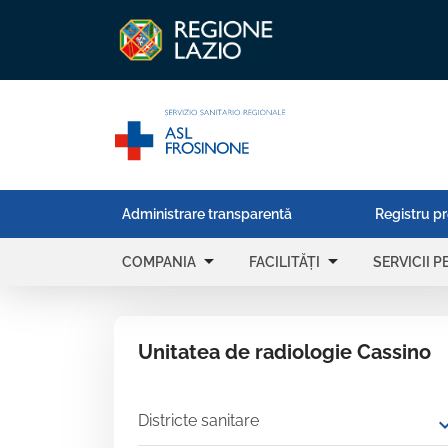
Administrare transparentă
Registru pr
arrow_drop_down
arrow_drop_down
COMPANIA
FACILITĂȚI
SERVICII 
Unitatea de radiologie Cassino
Districte sanitare
expand