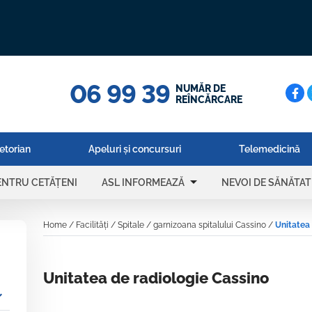
06 99 39
Cerc
NUMĂR DE
REÎNCĂRCARE
etorian
Apeluri și concursuri
Telemedicină
arrow_drop_down
PENTRU CETĂȚENI
ASL INFORMEAZĂ
NEVOI DE SĂNĂTAT
Home
/
Facilități
/
Spitale
/
garnizoana spitalului Cassino
/
Unitatea
Unitatea de radiologie Cassino
_more