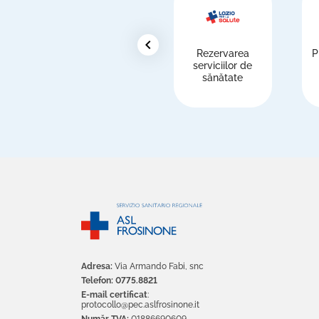
chevron_left
Rezervarea
P
serviciilor de
sănătate
Adresa:
Via Armando Fabi, snc
Telefon: 0775.8821
E-mail certificat
:
protocollo@pec.aslfrosinone.it
Număr TVA:
01886690609