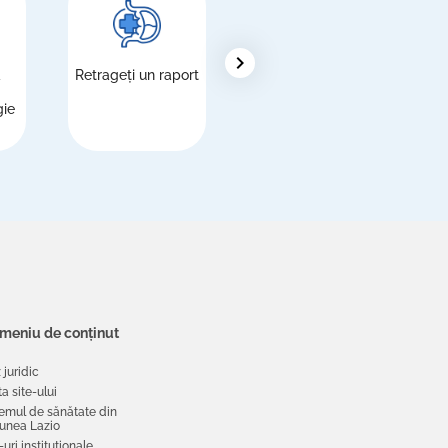
chevron_right
ă
Retrageți un raport
Străini, înregistrare
S
la Serviciul
gie
Național de
Sănătate (NHS)
 meniu de conținut
 juridic
a site-ului
temul de sănătate din
iunea Lazio
-uri instituționale