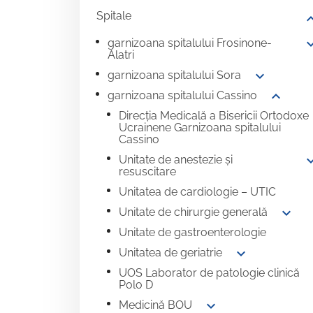
Spitale
expand
expand
garnizoana spitalului Frosinone-
Alatri
expand_more
garnizoana spitalului Sora
expand_more
garnizoana spitalului Cassino
Direcția Medicală a Bisericii Ortodoxe
Ucrainene Garnizoana spitalului
Cassino
expand
Unitate de anestezie și
resuscitare
Unitatea de cardiologie – UTIC
expand_more
Unitate de chirurgie generală
Unitate de gastroenterologie
expand_more
Unitatea de geriatrie
UOS Laborator de patologie clinică
Polo D
expand_more
Medicină BOU