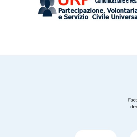
Face
ded