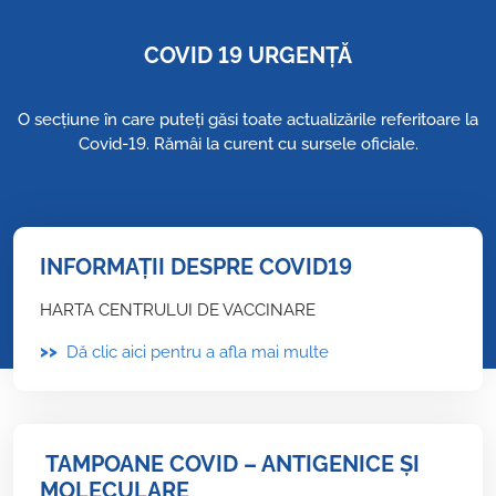
COVID 19 URGENȚĂ
O secțiune în care puteți găsi toate actualizările referitoare la
Covid-19. Rămâi la curent cu sursele oficiale.
INFORMAȚII DESPRE COVID19
HARTA CENTRULUI DE VACCINARE
>>
Dă clic aici pentru a afla mai multe
TAMPOANE COVID – ANTIGENICE ȘI
MOLECULARE