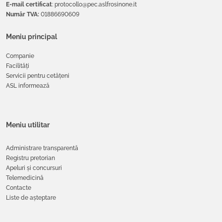
E-mail certificat
: protocollo@pec.aslfrosinone.it
Număr TVA:
01886690609
Meniu principal
Companie
Facilități
Servicii pentru cetățeni
ASL informează
Meniu utilitar
Administrare transparentă
Registru pretorian
Apeluri și concursuri
Telemedicină
Contacte
Liste de așteptare