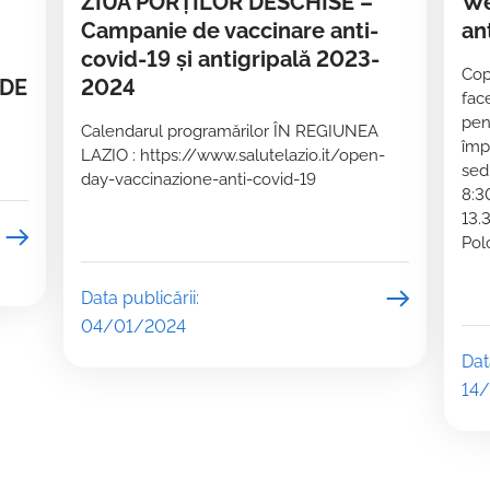
ZIUA PORȚILOR DESCHISE –
We
Campanie de vaccinare anti-
an
covid-19 și antigripală 2023-
Copi
 DE
2024
fac
pen
Calendarul programărilor ÎN REGIUNEA
împ
LAZIO : https://www.salutelazio.it/open-
sed
day-vaccinazione-anti-covid-19
8:3
13.
Pol
Data publicării:
04/01/2024
Dat
14