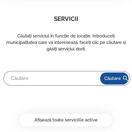
SERVICII
Căutați serviciul în funcție de locație. Introduceți
municipalitatea care vă interesează, faceți clic pe căutare și
găsiți serviciul dorit.
search
Căutare
Afișează toate serviciile active