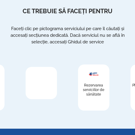
CE TREBUIE SĂ FACEȚI PENTRU
Faceți clic pe pictograma serviciului pe care îl căutați și
accesați secțiunea dedicată. Dacă serviciul nu se află în
selecție, accesați Ghidul de service
Rezervarea
P
serviciilor de
sănătate