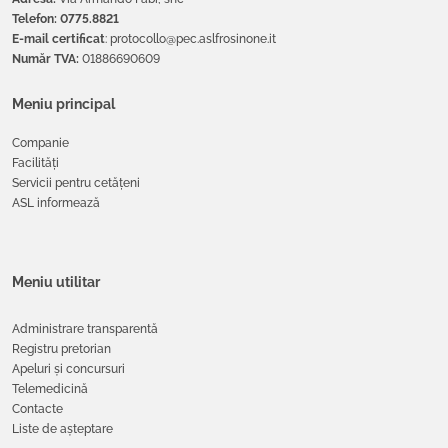
Telefon: 0775.8821
E-mail certificat
: protocollo@pec.aslfrosinone.it
Număr TVA:
01886690609
Meniu principal
Companie
Facilități
Servicii pentru cetățeni
ASL informează
Meniu utilitar
Administrare transparentă
Registru pretorian
Apeluri și concursuri
Telemedicină
Contacte
Liste de așteptare