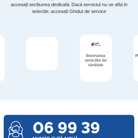
accesați secțiunea dedicată. Dacă serviciul nu se află în
selecție, accesați Ghidul de service
Rezervarea
P
serviciilor de
sănătate
06 99 39