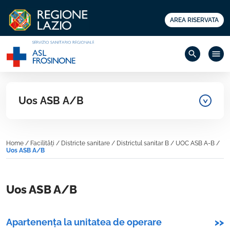
AREA RISERVATA
search
menu
Uos ASB A/B
Home
/
Facilități
/
Districte sanitare
/
Districtul sanitar B
/
UOC ASB A-B
/
Uos ASB A/B
Uos ASB A/B
Apartenența la unitatea de operare
>>