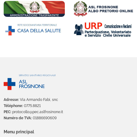
Adresse:
Via Armando Fabi, snc
Téléphone:
0775.8821
PEC:
protocollo@pec.aslfrosinone.it
Numéro de TVA:
01886690609
Menu principal