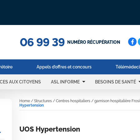
06 99 39
Cerc
NUMÉRO RÉCUPÉRATION
rétoire
Appels d’offres et concours
Télémédeci
arrow_drop_down
arrow_d
ICES AUX CITOYENS
ASL INFORME
BESOINS DE SANTÉ
Home
/
Structures
/
Centres hospitaliers
/
garnison hospitalière Fros
Hypertension
UOS Hypertension
_more