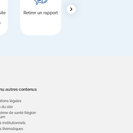
chevron_right
ite
Retirer un rapport
Étrangers,
inscription au
e
Service national
de santé (SSN)
u autres contenus
tions légales
 du site
tème de santé Région
ium
s institutionnels
es thématiques