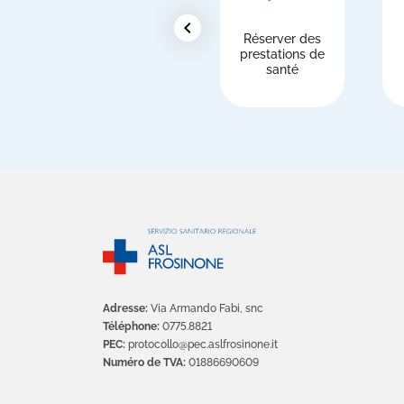
chevron_left
Réserver des
prestations de
santé
Adresse:
Via Armando Fabi, snc
Téléphone:
0775.8821
PEC:
protocollo@pec.aslfrosinone.it
Numéro de TVA:
01886690609