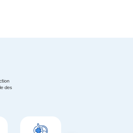
ction
de des