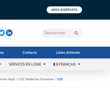
AREA RISERVATA
a:
search
ne
Contacts
Listes d’attente
rop_down
arrow_drop_down
arrow_drop_down
SERVICES EN LIGNE
FRANÇAIS
inone-Alatri
/
UOC Médecine Frosinone
/
UOS