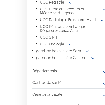
expand_more
UOC Pédiatrie
expand
UOC Premiers Secours et
Médecine d’Urgence
expand_more
UOC Radiologie Frosinone-Alatri
UOC Réhabilitation Longue
Dégénérescence Alatri
UOC SIMT
expand_more
UOC Urologie
expand_more
garnison hospitalière Sora
expand_more
garnison hospitalière Cassino
Départements
expand
Centres de santé
expand
Case della Salute
expand