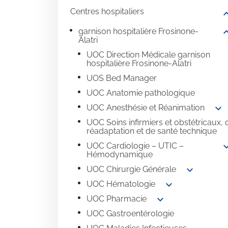
Centres hospitaliers
expand
expand
garnison hospitalière Frosinone-
Alatri
UOC Direction Médicale garnison
hospitalière Frosinone-Alatri
UOS Bed Manager
UOC Anatomie pathologique
expand_more
UOC Anesthésie et Réanimation
UOC Soins infirmiers et obstétricaux, 
réadaptation et de santé technique
expand
UOC Cardiologie – UTIC –
Hémodynamique
expand_more
UOC Chirurgie Générale
expand_more
UOC Hématologie
expand_more
UOC Pharmacie
UOC Gastroentérologie