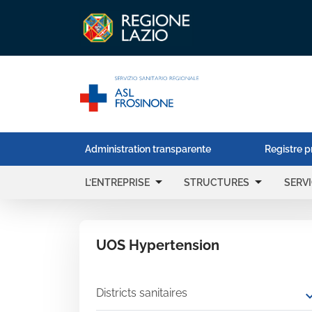
Administration transparente
Registre p
arrow_drop_down
arrow_drop_down
L’ENTREPRISE
STRUCTURES
SERV
UOS Hypertension
Districts sanitaires
expand