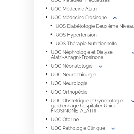
UOC Maladies Infectieuses
UOC Médecine Alatri
expand_more
UOC Médecine Frosinone
UOS Diabétologie Deuxième Nivea
UOS Hypertension
UOS Thérapie Nutritionnelle
expand
UOC Néphrologie et Dialyse
Alatri-Anagni-Frosinone
expand_more
UOC Néonatologie
UOC Neurochirurgie
UOC Neurologie
UOC Orthopédie
expand
UOC Obstétrique et Gynécologie
gardiennage hospitalier Unico
FROSINONE-ALATRI
UOC Otorino
expand_more
UOC Pathologie Clinique