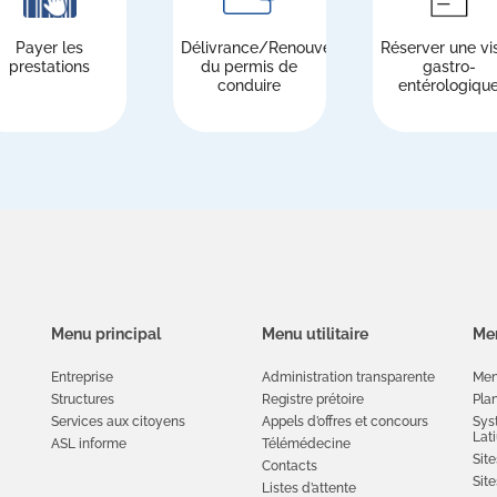
Payer les
Délivrance/Renouvellement
Réserver une vis
prestations
du permis de
gastro-
conduire
entérologiqu
Menu principal
Menu utilitaire
Men
Entreprise
Administration transparente
Men
Structures
Registre prétoire
Plan
Services aux citoyens
Appels d’offres et concours
Sys
Lat
ASL informe
Télémédecine
Site
Contacts
Sit
Listes d’attente