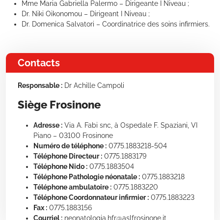
Mme Maria Gabriella Palermo – Dirigeante I Niveau ;
Dr. Niki Oikonomou – Dirigeant I Niveau ;
Dr. Domenica Salvatori – Coordinatrice des soins infirmiers.
Contacts
Responsable :
Dr Achille Campoli
Siège Frosinone
Adresse :
Via A. Fabi snc, à Ospedale F. Spaziani, VI
Piano – 03100 Frosinone
Numéro de téléphone :
0775.1883218-504
Téléphone Directeur :
0775.1883179
Téléphone Nido :
0775.1883504
Téléphone Pathologie néonatale :
0775.1883218
Téléphone ambulatoire :
0775.1883220
Téléphone Coordonnateur infirmier :
0775.1883223
Fax :
0775.1883156
Courriel :
neonatologia.hfr@aslfrosinone.it