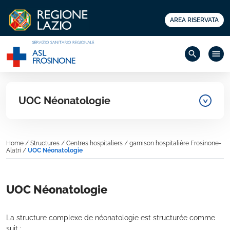
AREA RISERVATA
search
menu
UOC Néonatologie
Home
/
Structures
/
Centres hospitaliers
/
garnison hospitalière Frosinone-
Alatri
/
UOC Néonatologie
UOC Néonatologie
La structure complexe de néonatologie est structurée comme
suit :