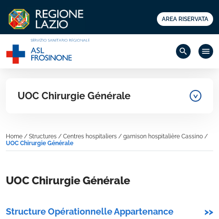
AREA RISERVATA
search
menu
UOC Chirurgie Générale
Home
/
Structures
/
Centres hospitaliers
/
garnison hospitalière Cassino
/
UOC Chirurgie Générale
UOC Chirurgie Générale
Structure Opérationnelle Appartenance
>>