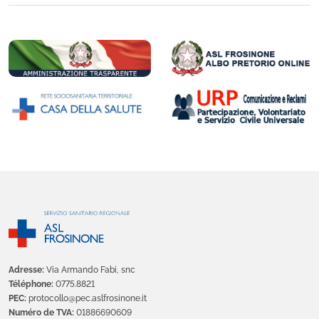
Adresse:
Via Armando Fabi, snc
Téléphone:
0775.8821
PEC:
protocollo@pec.aslfrosinone.it
Numéro de TVA:
01886690609