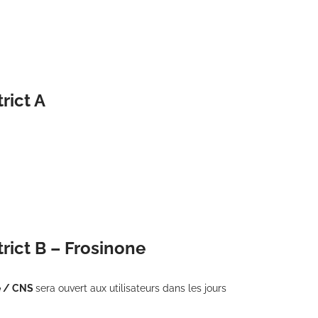
rict A
trict B – Frosinone
e / CNS
sera ouvert aux utilisateurs dans les jours