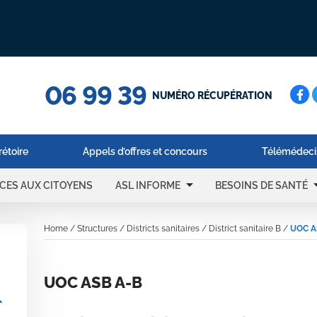
06 99 39
Cerc
NUMÉRO RÉCUPÉRATION
rétoire
Appels d’offres et concours
Télémédeci
arrow_drop_down
arrow_d
ICES AUX CITOYENS
ASL INFORME
BESOINS DE SANTÉ
Home
/
Structures
/
Districts sanitaires
/
District sanitaire B
/
UOC A
UOC ASB A-B
_more