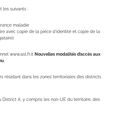
 les suivants :
surance maladie
ire avec copie de la pièce d’identité et copie de la
ataire)
onnel www.asl.fr.it
Nouvelles modalités d’accès aux
nu
.
s résidant dans les zones territoriales des districts
 District A, y compris les non-UE du territoire, des