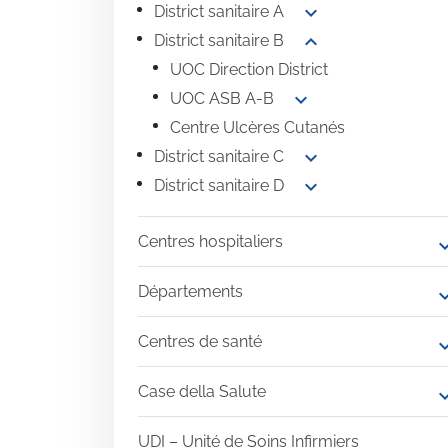
expand_more
District sanitaire A
expand_more
District sanitaire B
UOC Direction District
expand_more
UOC ASB A-B
Centre Ulcères Cutanés
expand_more
District sanitaire C
expand_more
District sanitaire D
Centres hospitaliers
expand
Départements
expand
Centres de santé
expand
Case della Salute
expand
UDI – Unité de Soins Infirmiers