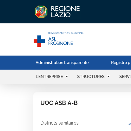
Administration transparente
Registre p
arrow_drop_down
arrow_drop_down
L’ENTREPRISE
STRUCTURES
SERV
UOC ASB A-B
Districts sanitaires
expand