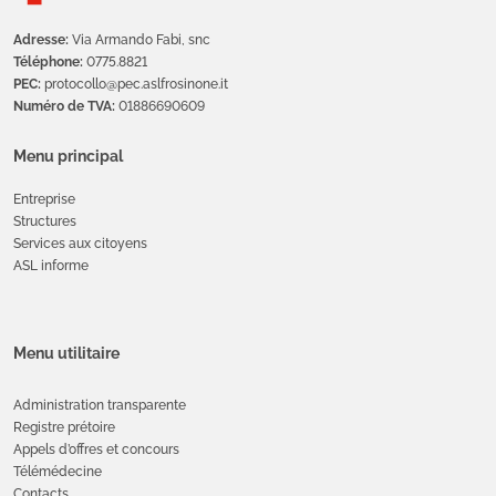
Adresse:
Via Armando Fabi, snc
Téléphone:
0775.8821
PEC:
protocollo@pec.aslfrosinone.it
Numéro de TVA:
01886690609
Menu principal
Entreprise
Structures
Services aux citoyens
ASL informe
Menu utilitaire
Administration transparente
Registre prétoire
Appels d’offres et concours
Télémédecine
Contacts