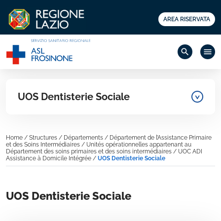
AREA RISERVATA
search
menu
UOS Dentisterie Sociale
Home
/
Structures
/
Départements
/
Département de l’Assistance Primaire
et des Soins Intermédiaires
/
Unités opérationnelles appartenant au
Département des soins primaires et des soins intermédiaires
/
UOC ADI
Assistance à Domicile Intégrée
/
UOS Dentisterie Sociale
UOS Dentisterie Sociale