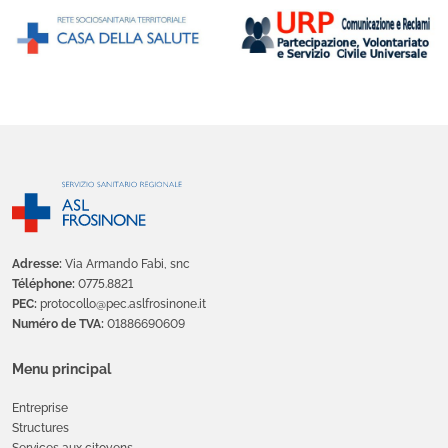
Adresse:
Via Armando Fabi, snc
Téléphone:
0775.8821
PEC:
protocollo@pec.aslfrosinone.it
Numéro de TVA:
01886690609
Menu principal
Entreprise
Structures
Services aux citoyens