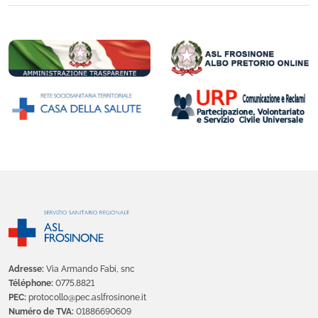
Adresse:
Via Armando Fabi, snc
Téléphone:
0775.8821
PEC:
protocollo@pec.aslfrosinone.it
Numéro de TVA:
01886690609