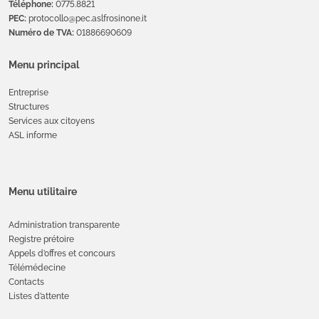
Téléphone:
0775.8821
PEC:
protocollo@pec.aslfrosinone.it
Numéro de TVA:
01886690609
Menu principal
Entreprise
Structures
Services aux citoyens
ASL informe
Menu utilitaire
Administration transparente
Registre prétoire
Appels d’offres et concours
Télémédecine
Contacts
Listes d’attente