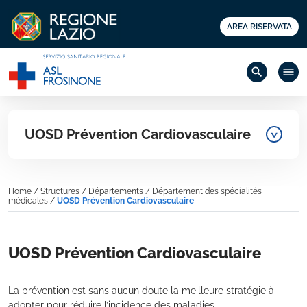
AREA RISERVATA
search
menu
UOSD Prévention Cardiovasculaire
Home
/
Structures
/
Départements
/
Département des spécialités
médicales
/
UOSD Prévention Cardiovasculaire
UOSD Prévention Cardiovasculaire
La prévention est sans aucun doute la meilleure stratégie à
adopter pour réduire l’incidence des maladies