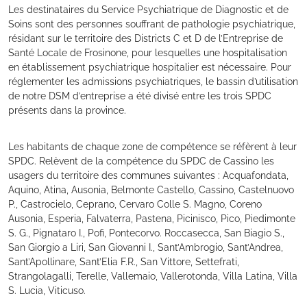
Les destinataires du Service Psychiatrique de Diagnostic et de
Soins sont des personnes souffrant de pathologie psychiatrique,
résidant sur le territoire des Districts C et D de l’Entreprise de
Santé Locale de Frosinone, pour lesquelles une hospitalisation
en établissement psychiatrique hospitalier est nécessaire. Pour
réglementer les admissions psychiatriques, le bassin d’utilisation
de notre DSM d’entreprise a été divisé entre les trois SPDC
présents dans la province.
Les habitants de chaque zone de compétence se réfèrent à leur
SPDC. Relèvent de la compétence du SPDC de Cassino les
usagers du territoire des communes suivantes : Acquafondata,
Aquino, Atina, Ausonia, Belmonte Castello, Cassino, Castelnuovo
P., Castrocielo, Ceprano, Cervaro Colle S. Magno, Coreno
Ausonia, Esperia, Falvaterra, Pastena, Picinisco, Pico, Piedimonte
S. G., Pignataro I., Pofi, Pontecorvo. Roccasecca, San Biagio S.,
San Giorgio a Liri, San Giovanni I., Sant’Ambrogio, Sant’Andrea,
Sant’Apollinare, Sant’Elia F.R., San Vittore, Settefrati,
Strangolagalli, Terelle, Vallemaio, Vallerotonda, Villa Latina, Villa
S. Lucia, Viticuso.