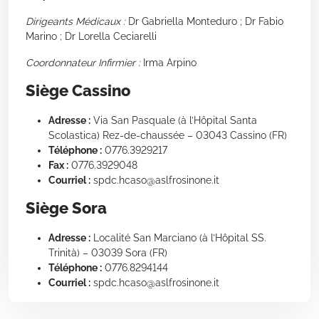
Dirigeants Médicaux :
Dr Gabriella Monteduro ; Dr Fabio
Marino ; Dr Lorella Ceciarelli
Coordonnateur Infirmier :
Irma Arpino
Siège Cassino
Adresse :
Via San Pasquale (à l’Hôpital Santa
Scolastica) Rez-de-chaussée – 03043 Cassino (FR)
Téléphone :
0776.3929217
Fax :
0776.3929048
Courriel :
spdc.hcaso@aslfrosinone.it
Siège Sora
Adresse :
Localité San Marciano (à l’Hôpital SS.
Trinità) – 03039 Sora (FR)
Téléphone :
0776.8294144
Courriel :
spdc.hcaso@aslfrosinone.it