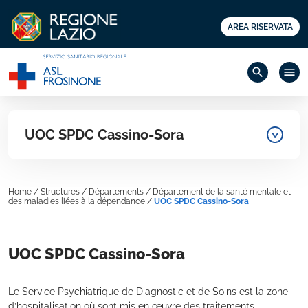
AREA RISERVATA
search
menu
UOC SPDC Cassino-Sora
Home
/
Structures
/
Départements
/
Département de la santé mentale et
des maladies liées à la dépendance
/
UOC SPDC Cassino-Sora
UOC SPDC Cassino-Sora
Le Service Psychiatrique de Diagnostic et de Soins est la zone
d’hospitalisation où sont mis en œuvre des traitements