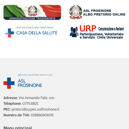
Adresse:
Via Armando Fabi, snc
Téléphone:
0775.8821
PEC:
protocollo@pec.aslfrosinone.it
Numéro de TVA:
01886690609
Menu principal