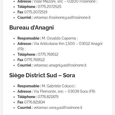
Adresse :
Viale Mazzini, snc – 03100 Frosinone ;
Téléphone :
0775.2072525
Fax
0775.2072519
Courriel :
vetareac.frosinone@aslfrosinone.it
Bureau d’Anagni
Responsable :
M. Osvaldo Caperna ;
Adresse :
Via Anticolana Km 1,500 – 03012 Anagni
(FR) ;
Téléphone :
0775.769512
Fax
0775.769512
Courriel :
vetareac.anagni@aslfrosinone.it
Siège District Sud – Sora
Responsable :
M. Gabriele Colucci ;
Adresse :
Via Piemonte, snc – 03039 Sora (FR)
Téléphone :
0776.821879
Fax
0776.821834
Courriel :
vetareac.sora@aslfrosinone.it