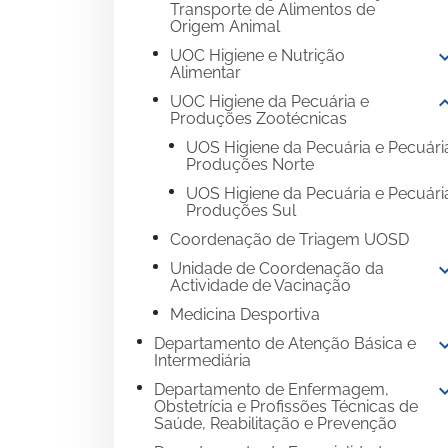
Transporte de Alimentos de
Origem Animal
expand
UOC Higiene e Nutrição
Alimentar
expand
UOC Higiene da Pecuária e
Produções Zootécnicas
UOS Higiene da Pecuária e Pecuári
Produções Norte
UOS Higiene da Pecuária e Pecuári
Produções Sul
Coordenação de Triagem UOSD
expand
Unidade de Coordenação da
Actividade de Vacinação
Medicina Desportiva
expand
Departamento de Atenção Básica e
Intermediária
expand
Departamento de Enfermagem,
Obstetrícia e Profissões Técnicas de
Saúde, Reabilitação e Prevenção