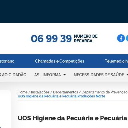
06 99 39
Cerc
NÚMERO DE
RECARGA
etoriano
Chamadas e Competições
Telemedici
arrow_drop_down
arrow_dr
S AO CIDADÃO
ASL INFORMA
NECESSIDADES DE SAÚDE
Home
/
Instalações
/
Departamentos
/
Departamento de Prevenção
UOS Higiene da Pecuária e Pecuária Produções Norte
UOS Higiene da Pecuária e Pecuári