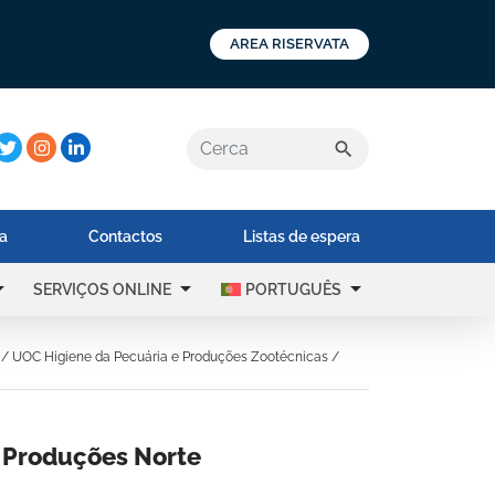
AREA RISERVATA
a:
search
na
Contactos
Listas de espera
op_down
arrow_drop_down
arrow_drop_down
SERVIÇOS ONLINE
PORTUGUÊS
/
UOC Higiene da Pecuária e Produções Zootécnicas
/
a Produções Norte