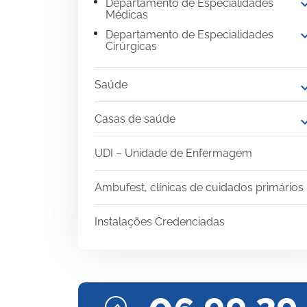
expand
Departamento de Especialidades
Médicas
expand
Departamento de Especialidades
Cirúrgicas
Saúde
expand
Casas de saúde
expand
UDI – Unidade de Enfermagem
Ambufest, clínicas de cuidados primários
Instalações Credenciadas