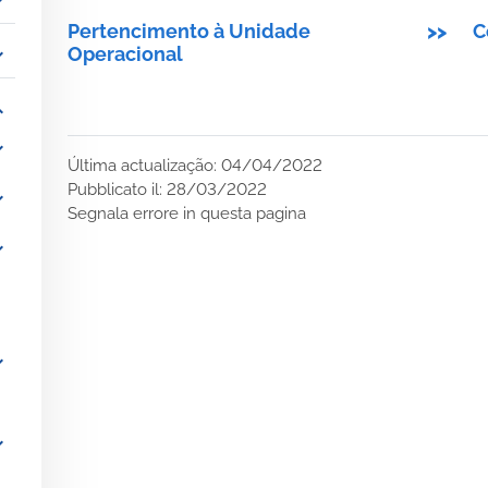
_more
Pertencimento à Unidade
>>
C
_more
Operacional
_more
_more
Última actualização: 04/04/2022
Pubblicato il: 28/03/2022
_more
Segnala errore in questa pagina
_more
_more
_more