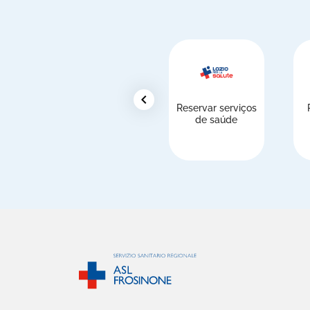
chevron_left
Reservar serviços
de saúde