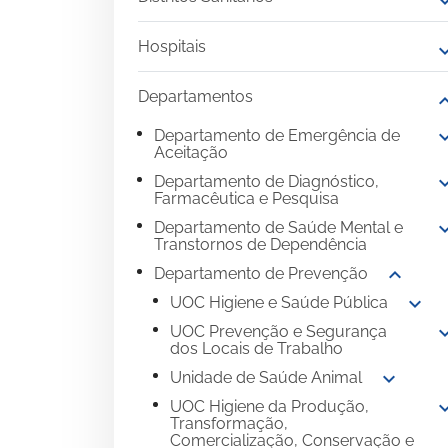
expand
Hospitais
expand
Departamentos
expand
expand
Departamento de Emergência de
Aceitação
expand
Departamento de Diagnóstico,
Farmacêutica e Pesquisa
expand
Departamento de Saúde Mental e
Transtornos de Dependência
expand_more
Departamento de Prevenção
expand_more
UOC Higiene e Saúde Pública
expand
UOC Prevenção e Segurança
dos Locais de Trabalho
expand_more
Unidade de Saúde Animal
expand
UOC Higiene da Produção,
Transformação,
Comercialização, Conservação e