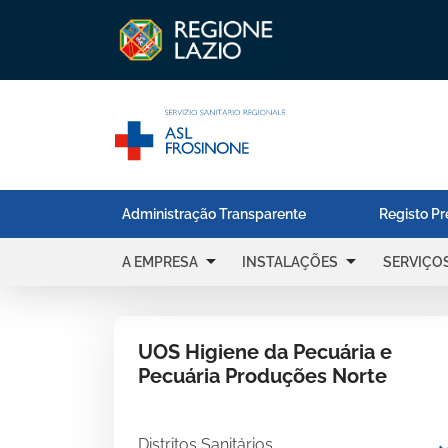
Administração Transparente
Registo Pr
arrow_drop_down
arrow_drop_down
A EMPRESA
INSTALAÇÕES
SERVIÇO
UOS Higiene da Pecuária e
Pecuária Produções Norte
Distritos Sanitários