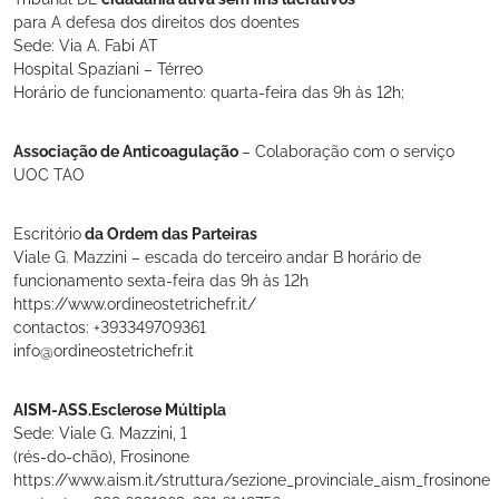
para A defesa dos direitos dos doentes
Sede: Via A. Fabi AT
Hospital Spaziani – Térreo
Horário de funcionamento: quarta-feira das 9h às 12h;
Associação de Anticoagulação
– Colaboração com o serviço
UOC TAO
Escritório
da Ordem das Parteiras
Viale G. Mazzini – escada do terceiro andar B horário de
funcionamento sexta-feira das 9h às 12h
https://www.ordineostetrichefr.it/
contactos: +393349709361
info@ordineostetrichefr.it
AISM-ASS.Esclerose Múltipla
Sede: Viale G. Mazzini, 1
(rés-do-chão), Frosinone
https://www.aism.it/struttura/sezione_provinciale_aism_frosinone