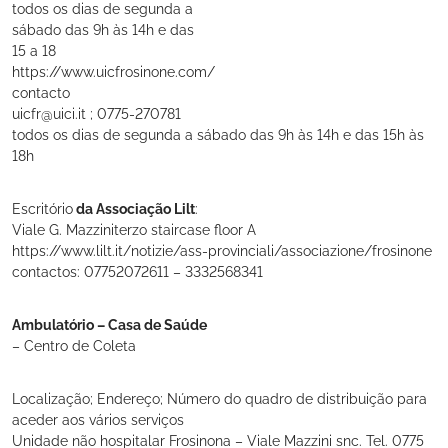
todos os dias de segunda a
sábado das 9h às 14h e das
15 a 18
https://www.uicfrosinone.com/
contacto
uicfr@uici.it ; 0775-270781
todos os dias de segunda a sábado das 9h às 14h e das 15h às
18h
Escritório
da Associação Lilt
:
Viale G. Mazziniterzo staircase floor A
https://www.lilt.it/notizie/ass-provinciali/associazione/frosinone
contactos: 07752072611 – 3332568341
Ambulatório – Casa de Saúde
– Centro de Coleta
Localização; Endereço; Número do quadro de distribuição para
aceder aos vários serviços
Unidade não hospitalar Frosinona – Viale Mazzini snc. Tel. 0775