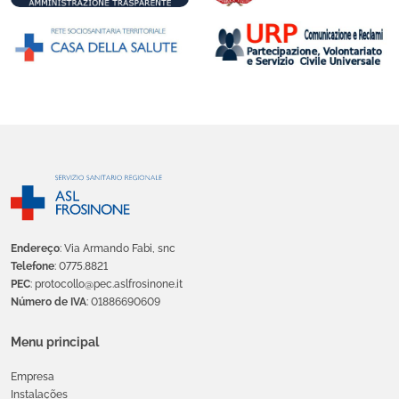
Endereço
: Via Armando Fabi, snc
Telefone
: 0775.8821
PEC
: protocollo@pec.aslfrosinone.it
Número de IVA
: 01886690609
Menu principal
Empresa
Instalações