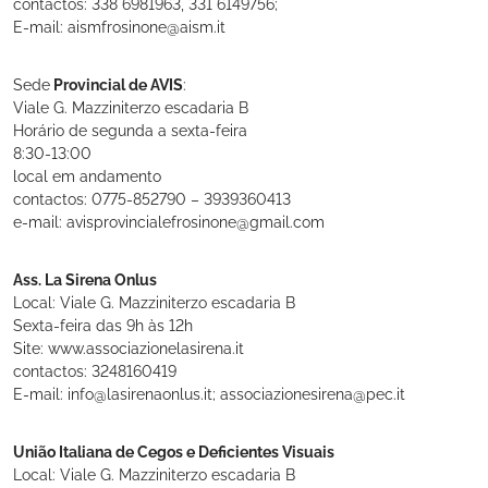
contactos: 338 6981963, 331 6149756;
E-mail: aismfrosinone@aism.it
Sede
Provincial de AVIS
:
Viale G. Mazziniterzo escadaria B
Horário de segunda a sexta-feira
8:30-13:00
local em andamento
contactos: 0775-852790 – 3939360413
e-mail: avisprovincialefrosinone@gmail.com
Ass. La Sirena Onlus
Local: Viale G. Mazziniterzo escadaria B
Sexta-feira das 9h às 12h
Site: www.associazionelasirena.it
contactos: 3248160419
E-mail: info@lasirenaonlus.it; associazionesirena@pec.it
União Italiana de Cegos e Deficientes Visuais
Local: Viale G. Mazziniterzo escadaria B