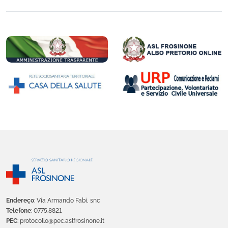
Endereço
: Via Armando Fabi, snc
Telefone
: 0775.8821
PEC
: protocollo@pec.aslfrosinone.it