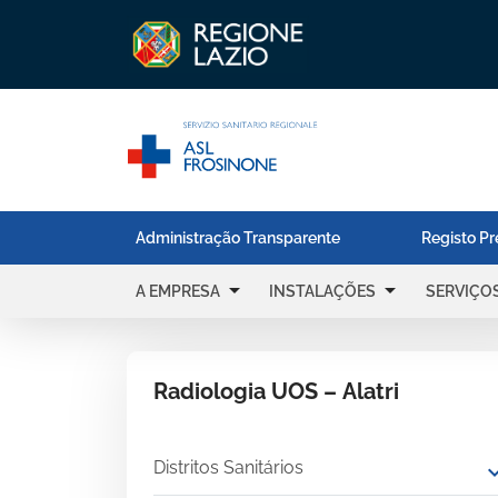
Administração Transparente
Registo Pr
arrow_drop_down
arrow_drop_down
A EMPRESA
INSTALAÇÕES
SERVIÇO
Radiologia UOS – Alatri
Distritos Sanitários
expand