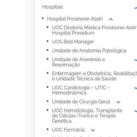
Hospitais
expand
expand_more
Hospital Frosinone-Alatri
UOC Diretoria Médica Frosinone-Alatr
Hospital Presidium
UOS Bed Manager
Unidade de Anatomia Patológica
expand
Unidade de Anestesia e
Reanimação
Enfermagem e Obstetrícia, Reabilitaç
e Unidade Técnica de Saúde
expand
UOC Cardiologia – UTIC –
Hemodinâmica
expand_more
Unidade de Cirurgia Geral
expand
UOC Hematologia, Transplante
de Células-Tronco e Terapia
Genética
expand_more
UOC Farmácia