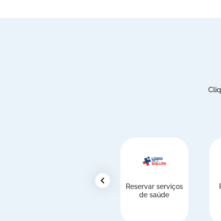
Cli
chevron_left
Reservar serviços
de saúde