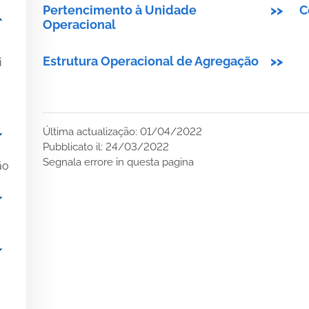
Pertencimento à Unidade
>>
C
_more
Operacional
Estrutura Operacional de Agregação
>>
i
Última actualização: 01/04/2022
_more
Pubblicato il: 24/03/2022
Segnala errore in questa pagina
ão
_more
_more