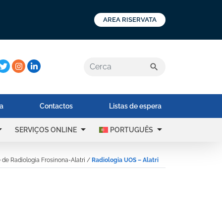
AREA RISERVATA
a:
search
na
Contactos
Listas de espera
op_down
arrow_drop_down
arrow_drop_down
SERVIÇOS ONLINE
PORTUGUÊS
de Radiologia Frosinona-Alatri
/
Radiologia UOS – Alatri