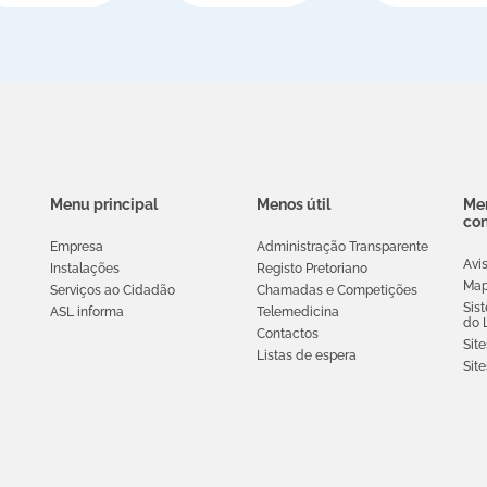
Menu principal
Menos útil
Men
co
Empresa
Administração Transparente
Avi
Instalações
Registo Pretoriano
Map
Serviços ao Cidadão
Chamadas e Competições
Sis
ASL informa
Telemedicina
do 
Contactos
Site
Listas de espera
Sit