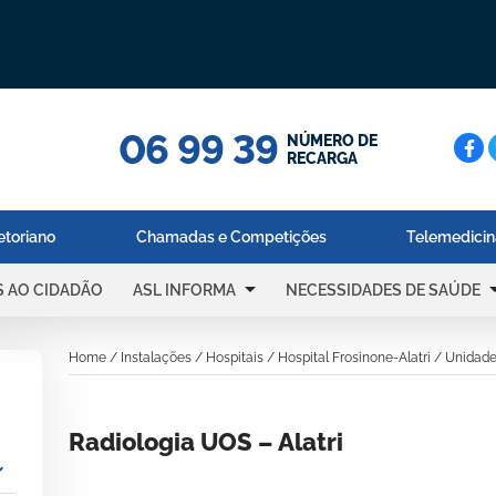
06 99 39
Cerc
NÚMERO DE
RECARGA
etoriano
Chamadas e Competições
Telemedici
arrow_drop_down
arrow_dr
S AO CIDADÃO
ASL INFORMA
NECESSIDADES DE SAÚDE
Home
/
Instalações
/
Hospitais
/
Hospital Frosinone-Alatri
/
Unidade 
Radiologia UOS – Alatri
_more