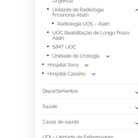
Urgência
expand
Unidade de Radiologia
Frosinona-Alatri
Radiologia UOS – Alatri
UOC Reabilitação de Longo Prazo
Alatri
SIMT UOC
expand_more
Unidade de Urologia
expand_more
Hospital Sora
expand_more
Hospital Cassino
Departamentos
expand
Saúde
expand
Casas de saúde
expand
UDI – Unidade de Enfermagem