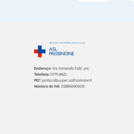
Endereço
: Via Armando Fabi, snc
Telefone
: 0775.8821
PEC
: protocollo@pec.aslfrosinone.it
Número de IVA
: 01886690609