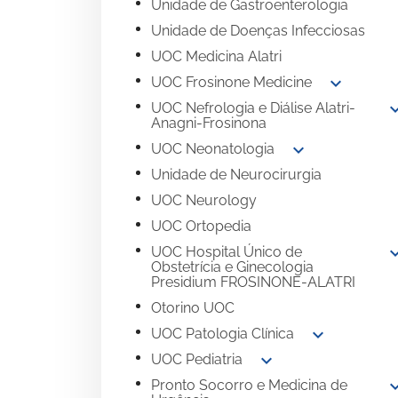
Unidade de Gastroenterologia
Unidade de Doenças Infecciosas
UOC Medicina Alatri
expand_more
UOC Frosinone Medicine
expand
UOC Nefrologia e Diálise Alatri-
Anagni-Frosinona
expand_more
UOC Neonatologia
Unidade de Neurocirurgia
UOC Neurology
UOC Ortopedia
expand
UOC Hospital Único de
Obstetrícia e Ginecologia
Presidium FROSINONE-ALATRI
Otorino UOC
expand_more
UOC Patologia Clínica
expand_more
UOC Pediatria
expand
Pronto Socorro e Medicina de