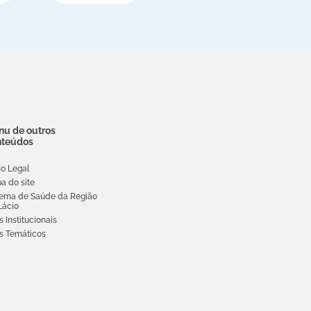
u de outros
nteúdos
so Legal
a do site
tema de Saúde da Região
Lácio
s Institucionais
es Temáticos