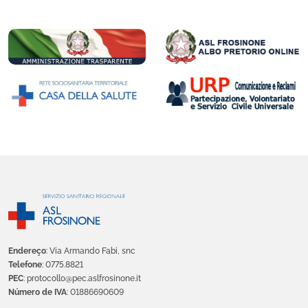
Endereço
: Via Armando Fabi, snc
Telefone
: 0775.8821
PEC
: protocollo@pec.aslfrosinone.it
Número de IVA
: 01886690609