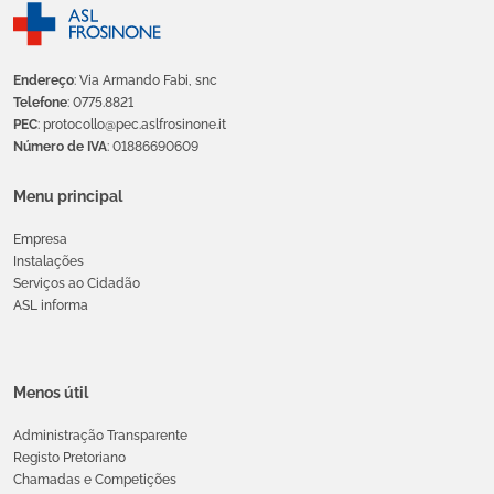
Endereço
: Via Armando Fabi, snc
Telefone
: 0775.8821
PEC
: protocollo@pec.aslfrosinone.it
Número de IVA
: 01886690609
Menu principal
Empresa
Instalações
Serviços ao Cidadão
ASL informa
Menos útil
Administração Transparente
Registo Pretoriano
Chamadas e Competições