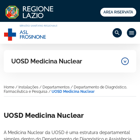
AREA RISERVATA
search
menu
UOSD Medicina Nuclear
Home
/
Instalações
/
Departamentos
/
Departamento de Diagnóstico,
Farmacêutica e Pesquisa
/
UOSD Medicina Nuclear
UOSD Medicina Nuclear
A Medicina Nuclear da UOSD é uma estrutura departamental
simples dentro do Departamento de Diagnóstico e Assistência