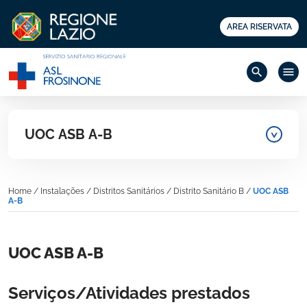
AREA RISERVATA
search
menu
UOC ASB A-B
Home
/
Instalações
/
Distritos Sanitários
/
Distrito Sanitário B
/
UOC ASB
A-B
UOC ASB A-B
Serviços/Atividades prestados