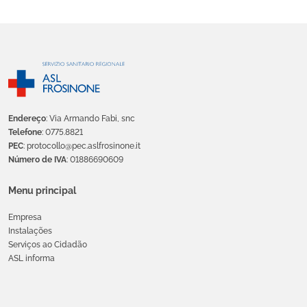
Endereço
: Via Armando Fabi, snc
Telefone
: 0775.8821
PEC
: protocollo@pec.aslfrosinone.it
Número de IVA
: 01886690609
Menu principal
Empresa
Instalações
Serviços ao Cidadão
ASL informa