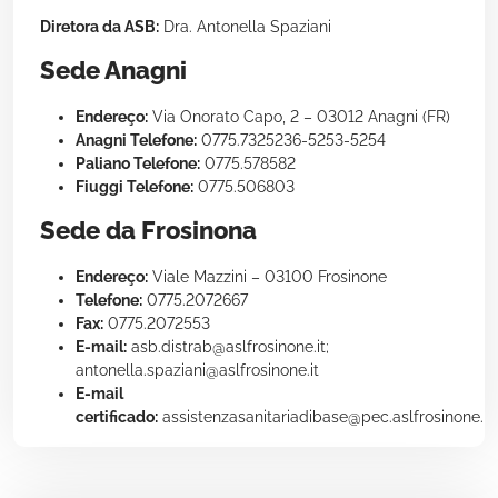
Diretora da ASB:
Dra. Antonella Spaziani
Sede Anagni
Endereço:
Via Onorato Capo, 2 – 03012 Anagni (FR)
Anagni Telefone:
0775.7325236-5253-5254
Paliano Telefone:
0775.578582
Fiuggi Telefone:
0775.506803
Sede da Frosinona
Endereço:
Viale Mazzini – 03100 Frosinone
Telefone:
0775.2072667
Fax:
0775.2072553
E-mail:
asb.distrab@aslfrosinone.it;
antonella.spaziani@aslfrosinone.it
E-mail
certificado:
assistenzasanitariadibase@pec.aslfrosinone.it