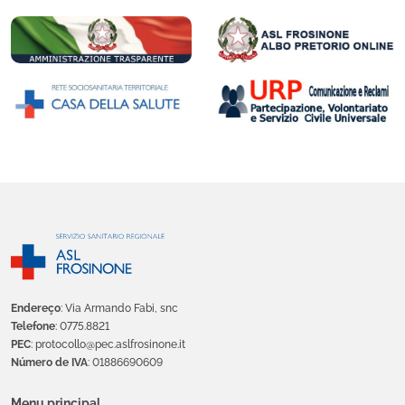
Endereço
: Via Armando Fabi, snc
Telefone
: 0775.8821
PEC
: protocollo@pec.aslfrosinone.it
Número de IVA
: 01886690609
Menu principal