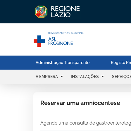
Administração Transparente
Registo Pr
arrow_drop_down
arrow_drop_down
A EMPRESA
INSTALAÇÕES
SERVIÇO
Reservar uma amniocentese
Agende uma consulta de gastroenterolog