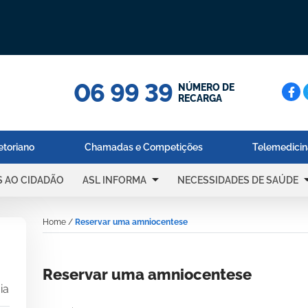
06 99 39
Cerc
NÚMERO DE
RECARGA
etoriano
Chamadas e Competições
Telemedici
arrow_drop_down
arrow_dr
S AO CIDADÃO
ASL INFORMA
NECESSIDADES DE SAÚDE
Home
/
Reservar uma amniocentese
Reservar uma amniocentese
ia