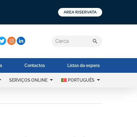
AREA RISERVATA
a:
search
na
Contactos
Listas de espera
op_down
arrow_drop_down
arrow_drop_down
SERVIÇOS ONLINE
PORTUGUÊS