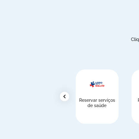
Cli
chevron_left
Reservar serviços
de saúde