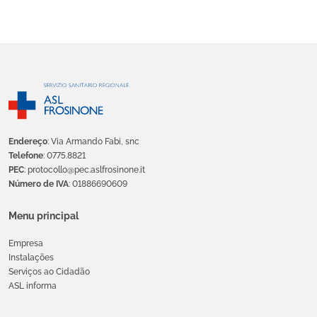
Endereço
: Via Armando Fabi, snc
Telefone
: 0775.8821
PEC
: protocollo@pec.aslfrosinone.it
Número de IVA
: 01886690609
Menu principal
Empresa
Instalações
Serviços ao Cidadão
ASL informa