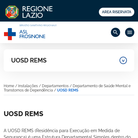
AREA RISERVATA
search
menu
UOSD REMS
Home
/
Instalações
/
Departamentos
/
Departamento de Saúde Mental e
Transtornos de Dependência
/
UOSD REMS
UOSD REMS
A UOSD REMS (Residência para Execução em Medida de
Segurança) é uma Estrutura Departamental Simples dentro do