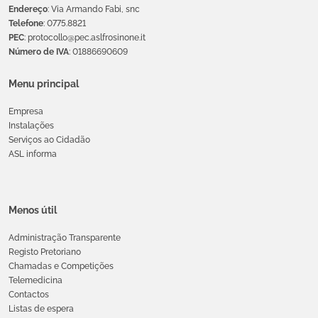
Endereço
: Via Armando Fabi, snc
Telefone
: 0775.8821
PEC
: protocollo@pec.aslfrosinone.it
Número de IVA
: 01886690609
Menu principal
Empresa
Instalações
Serviços ao Cidadão
ASL informa
Menos útil
Administração Transparente
Registo Pretoriano
Chamadas e Competições
Telemedicina
Contactos
Listas de espera