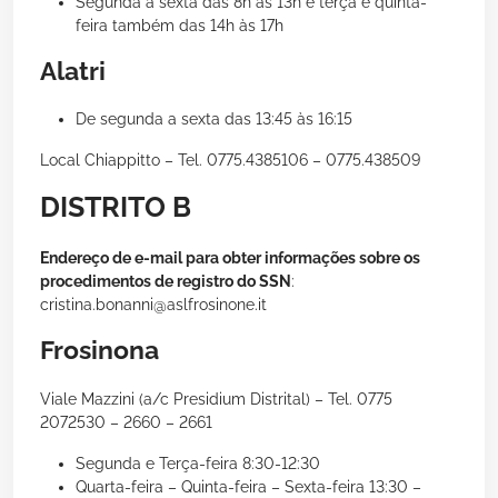
Segunda a sexta das 8h às 13h e terça e quinta-
feira também das 14h às 17h
Alatri
De segunda a sexta das 13:45 às 16:15
Local Chiappitto – Tel. 0775.4385106 – 0775.438509
DISTRITO B
Endereço de e-mail para obter informações sobre os
procedimentos de registro do SSN
:
cristina.bonanni@aslfrosinone.it
Frosinona
Viale Mazzini (a/c Presidium Distrital) – Tel. 0775
2072530 – 2660 – 2661
Segunda e Terça-feira 8:30-12:30
Quarta-feira – Quinta-feira – Sexta-feira 13:30 –