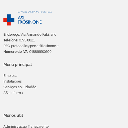
Endereço
: Via Armando Fabi, snc
Telefone
: 0775.8821
PEC
: protocollo@pec.aslfrosinone.it
Número de IVA
: 01886690609
Menu principal
Empresa
Instalações
Serviços ao Cidadão
ASL informa
Menos útil
Administração Transparente