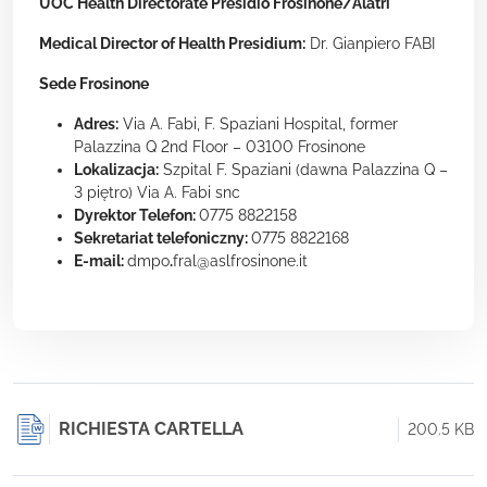
UOC Health Directorate Presidio Frosinone/Alatri
Medical Director of Health Presidium:
Dr. Gianpiero FABI
Sede Frosinone
Adres:
Via A. Fabi, F. Spaziani Hospital, former
Palazzina Q 2nd Floor – 03100 Frosinone
Lokalizacja:
Szpital F. Spaziani (dawna Palazzina Q –
3 piętro) Via A. Fabi snc
Dyrektor Telefon:
0775 8822158
Sekretariat telefoniczny:
0775 8822168
E-mail:
dmpo
.
fral@aslfrosinone.it
RICHIESTA CARTELLA
200.5 KB