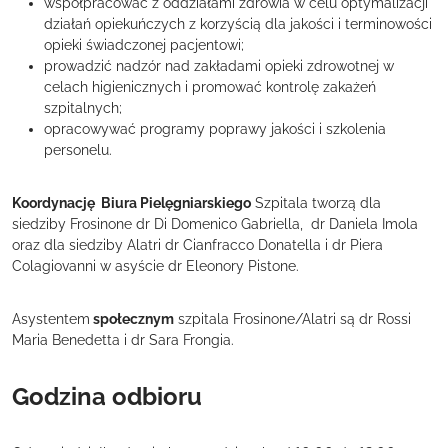
współpracować z oddziałami zdrowia w celu optymalizacji
działań opiekuńczych z korzyścią dla jakości i terminowości
opieki świadczonej pacjentowi;
prowadzić nadzór nad zakładami opieki zdrowotnej w
celach higienicznych i promować kontrolę zakażeń
szpitalnych;
opracowywać programy poprawy jakości i szkolenia
personelu.
Koordynację Biura Pielęgniarskiego
Szpitala tworzą dla
siedziby Frosinone dr Di Domenico Gabriella, dr Daniela Imola
oraz dla siedziby Alatri dr Cianfracco Donatella i dr Piera
Colagiovanni w asyście dr Eleonory Pistone.
Asystentem
społecznym
szpitala Frosinone/Alatri są dr Rossi
Maria Benedetta i dr Sara Frongia.
Godzina odbioru