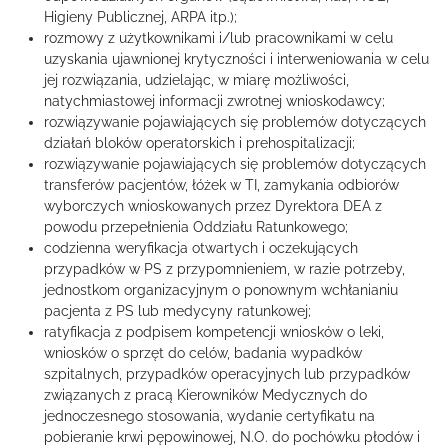
Higieny Publicznej, ARPA itp.);
rozmowy z użytkownikami i/lub pracownikami w celu
uzyskania ujawnionej krytyczności i interweniowania w celu
jej rozwiązania, udzielając, w miarę możliwości,
natychmiastowej informacji zwrotnej wnioskodawcy;
rozwiązywanie pojawiających się problemów dotyczących
działań bloków operatorskich i prehospitalizacji;
rozwiązywanie pojawiających się problemów dotyczących
transferów pacjentów, łóżek w TI, zamykania odbiorów
wyborczych wnioskowanych przez Dyrektora DEA z
powodu przepełnienia Oddziału Ratunkowego;
codzienna weryfikacja otwartych i oczekujących
przypadków w PS z przypomnieniem, w razie potrzeby,
jednostkom organizacyjnym o ponownym wchłanianiu
pacjenta z PS lub medycyny ratunkowej;
ratyfikacja z podpisem kompetencji wniosków o leki,
wniosków o sprzęt do celów, badania wypadków
szpitalnych, przypadków operacyjnych lub przypadków
związanych z pracą Kierowników Medycznych do
jednoczesnego stosowania, wydanie certyfikatu na
pobieranie krwi pępowinowej, N.O. do pochówku płodów i