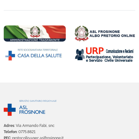
Adres
: Via Armando Fabi, snc
Telefon
: 0775.8821
PEC
: protocollo@pec.aslfrosinone.it