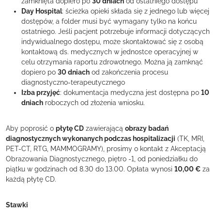
zamknięta dopiero po
30 dniach
od ostatniego dostępu
Day Hospital
: ścieżka opieki składa się z jednego lub więcej
dostępów, a folder musi być wymagany tylko na końcu
ostatniego. Jeśli pacjent potrzebuje informacji dotyczących
indywidualnego dostępu, może skontaktować się z osobą
kontaktową ds. medycznych w jednostce operacyjnej w
celu otrzymania raportu zdrowotnego. Można ją zamknąć
dopiero po
30 dniach
od zakończenia procesu
diagnostyczno-terapeutycznego
Izba przyjęć
: dokumentacja medyczna jest dostępna po
10
dniach
roboczych od złożenia wniosku.
Aby poprosić o
płytę CD
zawierającą
obrazy badań
diagnostycznych wykonanych podczas hospitalizacji
(TK, MRI,
PET-CT, RTG, MAMMOGRAMY), prosimy o kontakt z Akceptacją
Obrazowania Diagnostycznego, piętro -1, od poniedziałku do
piątku w godzinach od 8.30 do 13.00. Opłata wynosi
10,00 €
za
każdą płytę CD.
Stawki