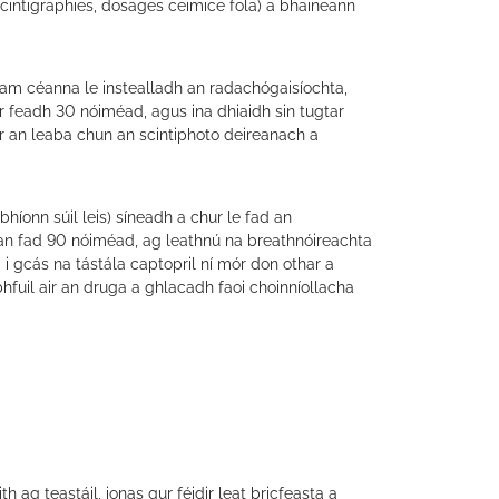
scintigraphies, dosages ceimice fola) a bhaineann
 am céanna le instealladh an radachógaisíochta,
 ar feadh 30 nóiméad, agus ina dhiaidh sin tugtar
r an leaba chun an scintiphoto deireanach a
 bhíonn súil leis) síneadh a chur le fad an
n an fad 90 nóiméad, ag leathnú na breathnóireachta
i gcás na tástála captopril ní mór don othar a
 bhfuil air an druga a ghlacadh faoi choinníollacha
 ag teastáil, ionas gur féidir leat bricfeasta a