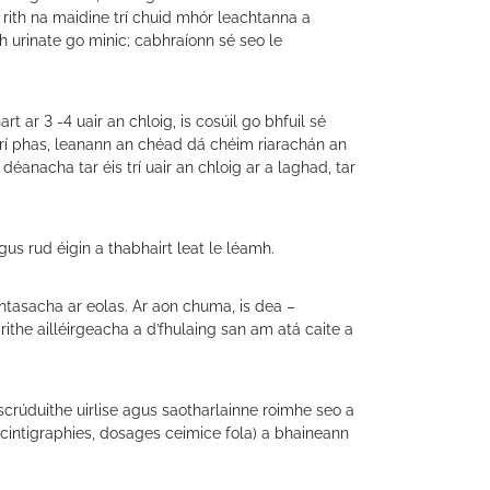
 i rith na maidine trí chuid mhór leachtanna a
 urinate go minic; cabhraíonn sé seo le
t ar 3 -4 uair an chloig, is cosúil go bhfuil sé
trí phas, leanann an chéad dá chéim riarachán an
anacha tar éis trí uair an chloig ar a laghad, tar
gus rud éigin a thabhairt leat le léamh.
suntasacha ar eolas. Ar aon chuma, is dea –
rithe ailléirgeacha a d’fhulaing san am atá caite a
scrúduithe uirlise agus saotharlainne roimhe seo a
scintigraphies, dosages ceimice fola) a bhaineann