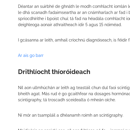
Déantar an suirbhé de ghnáth le modh comhlacht iomlán le
le dhá scanadh fadaimseartha ar an cnámharlach ar fad i 
spriocdhírithe i bpoist chuí; tá fad na héadála comhlacht i
deighleoga aonair athraitheach idir 5 agus 15 nóiméad.
I gcásanna ar leith, amhail críochnú diagnóiseach, is féidir 
Ar ais go barr
Drithlíocht thíoróideach
Níl aon ullmhúchán ar leith ag teastáil chun dul faoi scintig
bheith agat. Más rud é go gcaithfear na dosages hormóna
scintigraphy, tá troscadh sceidealta ó mheán oíche.
Ní mór an tsampláil a dhéanamh roimh an scintigraphy.