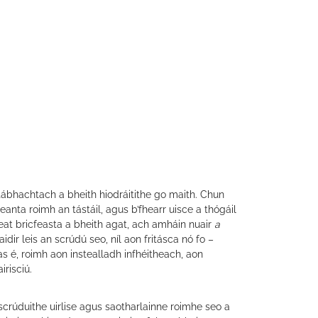
ábhachtach a bheith hiodráitithe go maith. Chun
eanta roimh an tástáil, agus b’fhearr uisce a thógáil
r leat bricfeasta a bheith agat, ach amháin nuair
a
idir leis an scrúdú seo, níl aon fritásca nó fo –
as é, roimh aon instealladh infhéitheach, aon
irisciú.
scrúduithe uirlise agus saotharlainne roimhe seo a