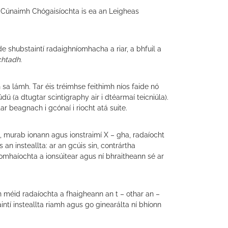
us Cúnaimh Chógaisíochta is ea an Leigheas
 shubstaintí radaighníomhacha a riar, a bhfuil a
chtadh
.
 sa lámh. Tar éis tréimhse feithimh níos faide nó
dú (a dtugtar scintigraphy air i dtéarmaí teicniúla).
r beagnach i gcónaí i riocht atá suite.
, murab ionann agus ionstraimí X – gha, radaíocht
 an insteallta: ar an gcúis sin, contrártha
omhaíochta a ionsúitear agus ní bhraitheann sé ar
.
n méid radaíochta a fhaigheann an t – othar an –
ntí insteallta riamh agus go ginearálta ní bhíonn