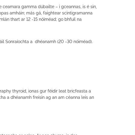
 ceamara gamma dúbailte – i gceannas, is é sin,
bpas amháin; más gá, faightear scintigramanna
omlán thart ar 12 -15 nóiméad; go bhfuil na
fáil Sonraíochta a
dhéanamh (20 -30 nóiméad).
raphy thyroid, ionas gur féidir leat bricfeasta a
cha a dhéanamh freisin ag an am céanna leis an