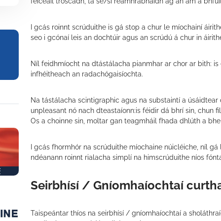
feiceáil troscadh, tá sé/sí réamhrabhaidh ag an am a bhfui
I gcás roinnt scrúduithe is gá stop a chur le míochainí áir
seo i gcónaí leis an dochtúir agus an scrúdú á chur in áirith
Níl feidhmíocht na dtástálacha pianmhar ar chor ar bith: is
infhéitheach an radachógaisíochta.
Na tástálacha scintigraphic agus na substaintí a úsáidtear d
unpleasant nó nach dteastaíonn:is féidir dá bhrí sin, chun 
Os a choinne sin, moltar gan teagmháil fhada dhlúth a bheit
I gcás fhormhór na scrúduithe míochaine núicléiche, níl gá
ndéanann roinnt rialacha simplí na himscrúduithe níos fónta 
Seirbhísí / Gníomhaíochtaí curtha 
Taispeántar thíos na seirbhísí / gníomhaíochtaí a sholáth