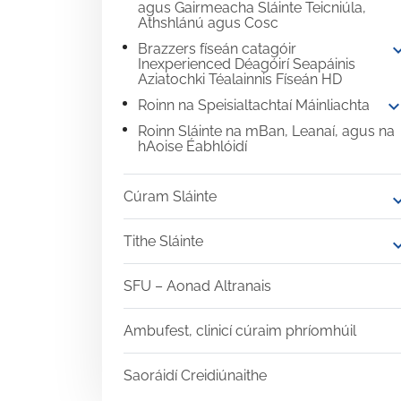
agus Gairmeacha Sláinte Teicniúla,
Athshlánú agus Cosc
expand
Brazzers físeán catagóir
Inexperienced Déagóirí Seapáinis
Aziatochki Téalainnis Físeán HD
expand_mo
Roinn na Speisialtachtaí Máinliachta
Roinn Sláinte na mBan, Leanaí, agus na
hAoise Éabhlóidí
Cúram Sláinte
expand
Tithe Sláinte
expand
SFU – Aonad Altranais
Ambufest, clinicí cúraim phríomhúil
Saoráidí Creidiúnaithe