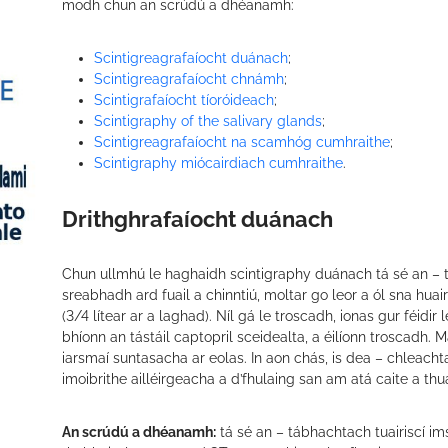
modh chun an scrúdú a dhéanamh:
Scintigreagrafaíocht duánach
;
Scintigreagrafaíocht chnámh
;
Scintigrafaíocht tíoróideach
;
Scintigraphy of the salivary glands
;
Scintigreagrafaíocht na scamhóg cumhraithe
;
Scintigraphy miócairdiach cumhraithe
.
Drithghrafaíocht duánach
Chun ullmhú le haghaidh scintigraphy duánach tá sé an – t
sreabhadh ard fuail a chinntiú, moltar go leor a ól sna huair
(3/4 lítear ar a laghad). Níl gá le troscadh, ionas gur féidi
bhíonn an tástáil captopril sceidealta, a éilíonn troscadh. Ma
iarsmaí suntasacha ar eolas. In aon chás, is dea – chleacht
imoibrithe ailléirgeacha a d’fhulaing san am atá caite a thua
An scrúdú a dhéanamh:
tá sé an – tábhachtach tuairiscí im