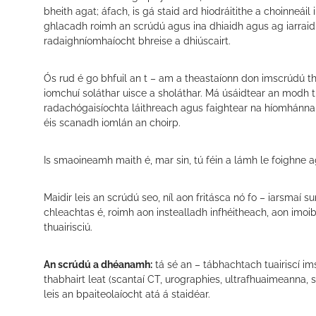
bheith agat; áfach, is gá staid ard hiodráitithe a choinneáil
ghlacadh roimh an scrúdú agus ina dhiaidh agus ag iarraidh
radaighníomhaíocht bhreise a dhiúscairt.
Ós rud é go bhfuil an t – am a theastaíonn don imscrúdú thar
iomchuí soláthar uisce a sholáthar. Má úsáidtear an modh 
radachógaisíochta láithreach agus faightear na híomhánna dé
éis scanadh iomlán an choirp.
Is smaoineamh maith é, mar sin, tú féin a lámh le foighne a
Maidir leis an scrúdú seo, níl aon fritásca nó fo – iarsmaí 
chleachtas é, roimh aon instealladh infhéitheach, aon imoib
thuairisciú.
An scrúdú a dhéanamh:
tá sé an – tábhachtach tuairiscí im
thabhairt leat (scantaí CT, urographies, ultrafhuaimeanna, 
leis an bpaiteolaíocht atá á staidéar.