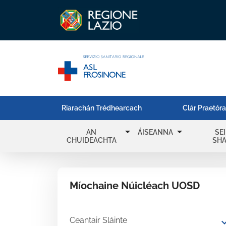
Riarachán Trédhearcach
Clár Praetór
arrow_drop_down
arrow_drop_down
AN
ÁISEANNA
SE
CHUIDEACHTA
SH
Míochaine Núicléach UOSD
Ceantair Sláinte
expand