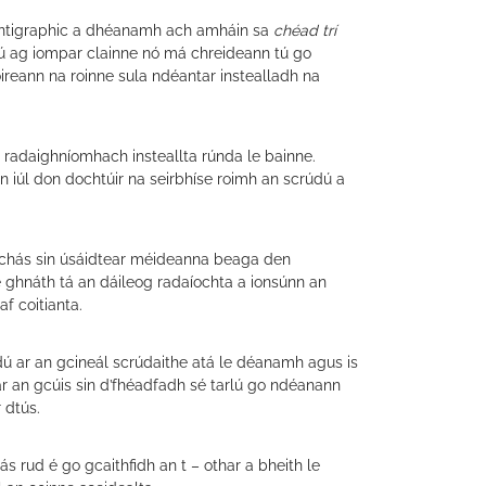
scintigraphic a dhéanamh ach amháin sa
chéad trí
 tú ag iompar clainne nó má chreideann tú go
oireann na roinne sula ndéantar instealladh na
t radaighníomhach insteallta rúnda le bainne.
n iúl don dochtúir na seirbhíse roimh an scrúdú a
 sa chás sin úsáidtear méideanna beaga den
e ghnáth tá an dáileog radaíochta a ionsúnn an
f coitianta.
dú ar an gcineál scrúdaithe atá le déanamh agus is
 ar an gcúis sin d’fhéadfadh sé tarlú go ndéanann
 dtús.
s rud é go gcaithfidh an t – othar a bheith le