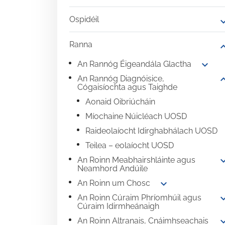
Ospidéil
expand
Ranna
expand
expand_more
An Rannóg Éigeandála Glactha
expand
An Rannóg Diagnóisice,
Cógaisíochta agus Taighde
Aonaid Oibriúcháin
Míochaine Núicléach UOSD
Raideolaíocht Idirghabhálach UOSD
Teilea – eolaíocht UOSD
expand
An Roinn Meabhairshláinte agus
Neamhord Andúile
expand_more
An Roinn um Chosc
expand
An Roinn Cúraim Phríomhúil agus
Cúraim Idirmheánaigh
expand
An Roinn Altranais, Cnáimhseachais