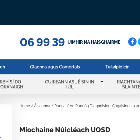
06 99 39
Cuar
UIMHIR NA HAISGHAIRME
ach
Glaonna agus Comórtais
Teileipidicín
arrow_drop_down
IRBHÍSÍ DO
CUIREANN ASL É SIN IN
RIACHTAN
AORÁNAIGH
IÚL
SLÁINT
Home
/
Áiseanna
/
Ranna
/
An Rannóg Diagnóisice, Cógaisíochta a
Míochaine Núicléach UOSD
_more