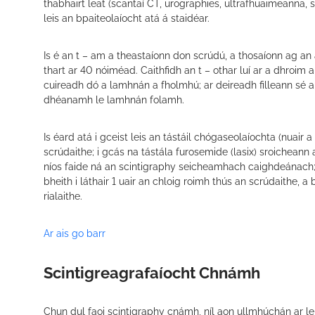
thabhairt leat (scantaí CT, urographies, ultrafhuaimeanna, 
leis an bpaiteolaíocht atá á staidéar.
Is é an t – am a theastaíonn don scrúdú, a thosaíonn ag an
thart ar 40 nóiméad. Caithfidh an t – othar luí ar a dhroim
cuireadh dó a lamhnán a fholmhú; ar deireadh filleann sé a
dhéanamh le lamhnán folamh.
Is éard atá i gceist leis an tástáil chógaseolaíochta (nuair a
scrúdaithe; i gcás na tástála furosemide (lasix) sroichean
níos faide ná an scintigraphy seicheamhach caighdeánach; 
bheith i láthair 1 uair an chloig roimh thús an scrúdaithe, a
rialaithe.
Ar ais go barr
Scintigreagrafaíocht Chnámh
Chun dul faoi scintigraphy cnámh, níl aon ullmhúchán ar leith