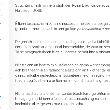
Struchtúr simplí roinne laistigh den Roinn Diagnóisice ag
_more
Núicléach UOSD.
_more
Éilíonn tástálacha míochaine núicléach méideanna beaga de
gcinniúint mheitibileach in ann go leor
paiteolaíochtaí a no
_more
De ghnáth instealltar substaintí radaighníomhacha i bhféith
níos lú ag brath ar an gcineál imscrúdaithe, déantar an scrú
Tá sé beagnach riamh is gá a undress, scrúduithe a dhéanta
Ní astaíonn an ionstraim a úsáidtear (an gáma – cheamara)
ach braitheann sí an radaíocht a astaíonn an t – othar tar éis
d’imscrúduithe raideolaíocha, socraítear méid na radaighní
_more
fhad an scrúdaithe, ná ar líon na n – íomhánna a fhaightear
Níl na tástálacha a dhéantar contúirteach toisc go bhfuil a
_more
bheag agus ní bhíonn éifeachtaí tocsaineacha ag na substai
imoibrithe ailléirgeacha mar thoradh orthu.
_more