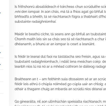
Is frithshonrú absalóideach é toircheas chun scrúduithe 
mhí
den iompair. In aon chás, má tá a fhios agat go bhfuil
_more
bhféadfá a bheith, tá sé riachtanach fógra a thabhairt d’fh
substainte radaighníomhaí.
re
Maidir le beathú cíche, tá seans ann go bhfuil an tsubstain
Chomh maith leis sin sa chás seo tá sé riachtanach a chur i
dhéanamh, a bhunú ar an iompar is ceart a leanúint.
_more
Is féidir le leanaí dul faoi na tástálacha seo freisin, agus
tsubstaint radaighníomhach, i ndáil lena meáchan coirp: d
_more
leanbh níos lú ná nó ar a mhéad cothrom le dáileog radagra
Braitheann an t – am feithimh sula dtosaíonn sé ar an scrú
féidir leis athrú ó chúpla nóiméad go cúpla uair an chloig:
othair a thagann chuig an mbarda an scrúdú níos déanaí ar
Go ginearálta, níl aon ullmhúchán speisialta riachtanach; má