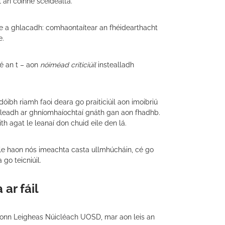
l an coinne sceidealta.
ithe a ghlacadh: comhaontaítear an fhéidearthacht
e.
 é an t – aon
nóiméad criticiúil
instealladh
óibh riamh faoi deara go praiticiúil aon imoibriú
filleadh ar ghníomhaíochtaí gnáth gan aon fhadhb.
h agat le leanaí don chuid eile den lá.
 le haon nós imeachta casta ullmhúcháin, cé go
go teicniúil.
ar fáil
raíonn Leigheas Núicléach UOSD, mar aon leis an