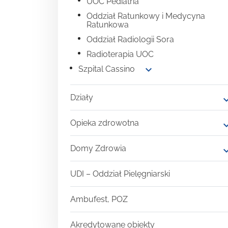
UOC Pediatria
Oddział Ratunkowy i Medycyna
Ratunkowa
Oddział Radiologii Sora
Radioterapia UOC
expand_more
Szpital Cassino
Działy
expand
Opieka zdrowotna
expand
Domy Zdrowia
expand
UDI – Oddział Pielęgniarski
Ambufest, POZ
Akredytowane obiekty