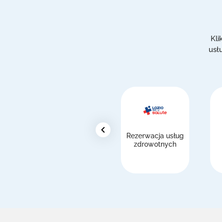
Kli
usł
chevron_left
Rezerwacja usług
zdrowotnych