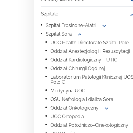
expand
Szpitale
expand
expand_more
Szpital Frosinone-Alatri
expand_more
Szpital Sora
UOC Health Directorate Szpital Pole
Oddział Anestezjologii i Resuscytacji
Oddział Kardiologiczny – UTIC
Oddział Chirurgii Ogólnej
Laboratorium Patologii Klinicznej UO
Polo C
Medycyna UOC
OSU Nefrologia i dializa Sora
expand_more
Oddział Onkologiczny
UOC Ortopedia
Oddział Położniczo-Ginekologiczny