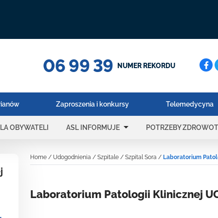
06 99 39
Cerc
NUMER REKORDU
rianów
Zaproszenia i konkursy
Telemedycyna
arrow_drop_down
LA OBYWATELI
ASL INFORMUJE
POTRZEBY ZDROWO
Home
/
Udogodnienia
/
Szpitale
/
Szpital Sora
/
Laboratorium Patolo
j
Laboratorium Patologii Klinicznej U