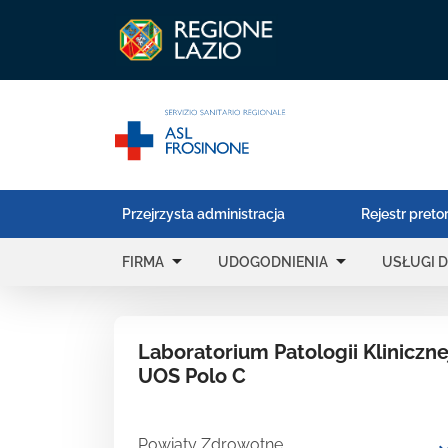
Przejrzysta administracja
Rejestr preto
arrow_drop_down
arrow_drop_down
FIRMA
UDOGODNIENIA
USŁUGI D
Laboratorium Patologii Kliniczne
UOS Polo C
Powiaty Zdrowotne