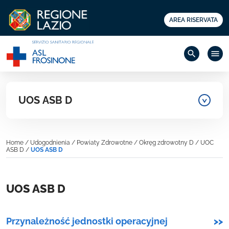
AREA RISERVATA
search
menu
UOS ASB D
Home
/
Udogodnienia
/
Powiaty Zdrowotne
/
Okręg zdrowotny D
/
UOC
ASB D
/
UOS ASB D
UOS ASB D
Przynależność jednostki operacyjnej
>>