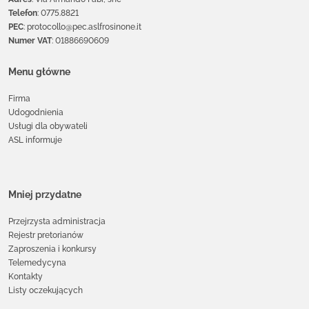
Telefon
: 0775.8821
PEC
: protocollo@pec.aslfrosinone.it
Numer VAT
: 01886690609
Menu główne
Firma
Udogodnienia
Usługi dla obywateli
ASL informuje
Mniej przydatne
Przejrzysta administracja
Rejestr pretorianów
Zaproszenia i konkursy
Telemedycyna
Kontakty
Listy oczekujących