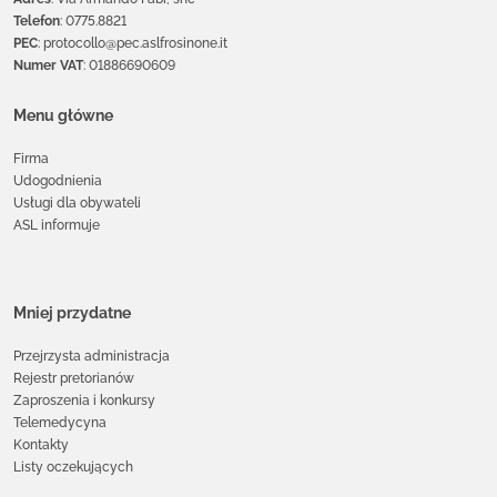
Telefon
: 0775.8821
PEC
: protocollo@pec.aslfrosinone.it
Numer VAT
: 01886690609
Menu główne
Firma
Udogodnienia
Usługi dla obywateli
ASL informuje
Mniej przydatne
Przejrzysta administracja
Rejestr pretorianów
Zaproszenia i konkursy
Telemedycyna
Kontakty
Listy oczekujących