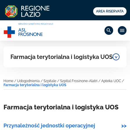
AREA RISERVATA
search
menu
Farmacja terytorialna i logistyka UOS
Home
/
Udogodnienia
/
Szpitale
/
Szpital Frosinone-Alatri
/
Apteka UOC
/
Farmacja terytorialna i logistyka UOS
Farmacja terytorialna i logistyka UOS
Przynależność jednostki operacyjnej
>>