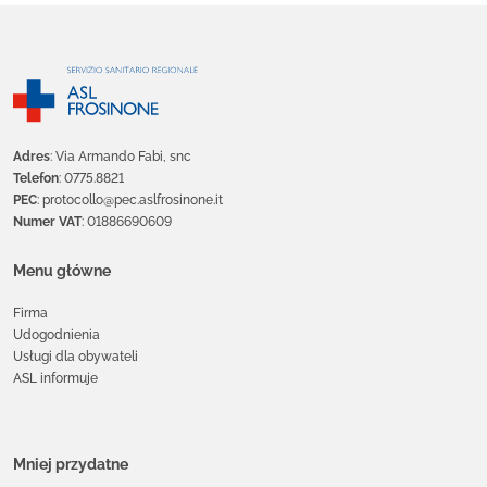
Adres
: Via Armando Fabi, snc
Telefon
: 0775.8821
PEC
: protocollo@pec.aslfrosinone.it
Numer VAT
: 01886690609
Menu główne
Firma
Udogodnienia
Usługi dla obywateli
ASL informuje
Mniej przydatne