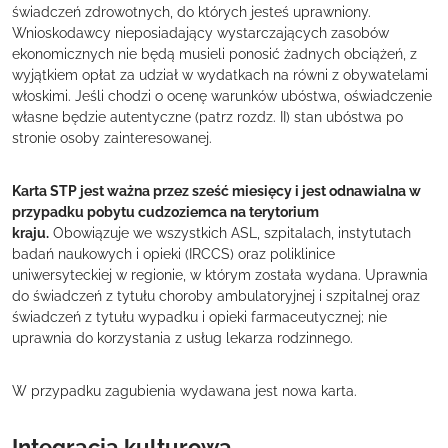
świadczeń zdrowotnych, do których jesteś uprawniony.
Wnioskodawcy nieposiadający wystarczających zasobów
ekonomicznych nie będą musieli ponosić żadnych obciążeń, z
wyjątkiem opłat za udział w wydatkach na równi z obywatelami
włoskimi. Jeśli chodzi o ocenę warunków ubóstwa, oświadczenie
własne będzie autentyczne (patrz rozdz. II) stan ubóstwa po
stronie osoby zainteresowanej.
Karta STP jest ważna przez sześć miesięcy i jest odnawialna w
przypadku pobytu cudzoziemca na terytorium
kraju.
Obowiązuje we wszystkich ASL, szpitalach, instytutach
badań naukowych i opieki (IRCCS) oraz poliklinice
uniwersyteckiej w regionie, w którym została wydana. Uprawnia
do świadczeń z tytułu choroby ambulatoryjnej i szpitalnej oraz
świadczeń z tytułu wypadku i opieki farmaceutycznej; nie
uprawnia do korzystania z usług lekarza rodzinnego.
W przypadku zagubienia wydawana jest nowa karta.
Integracja kulturowa