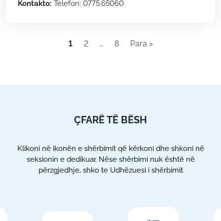
Kontakto:
Telefon: 0775.65060
1
2
…
8
Para >
ÇFARË TË BËSH
Klikoni në ikonën e shërbimit që kërkoni dhe shkoni në
seksionin e dedikuar. Nëse shërbimi nuk është në
përzgjedhje, shko te Udhëzuesi i shërbimit