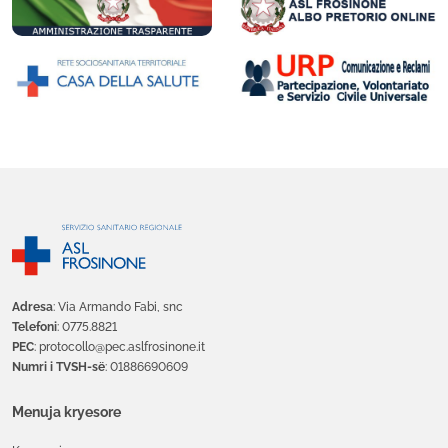
Adresa
: Via Armando Fabi, snc
Telefoni
: 0775.8821
PEC
: protocollo@pec.aslfrosinone.it
Numri i TVSH-së
: 01886690609
Menuja kryesore