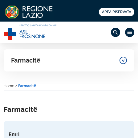
AREA RISERVATA
search
menu
Farmacitë
Home
/
Farmacitë
Farmacitë
Emri