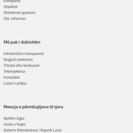
Kompania
Objektet
Shërbimet qytetare
ASL informon
Më pak i dobishëm
Administrim transparent
Regjistri pretorian
Thirrjet dhe konkurset
Telemjekësia
Kontaktet
Listat e pritjes
Menuja e përmbajtjeve të tjera
Njoftim ligjor
Harta e faqes
Sistemi Shëndetësor i Rajonit Lazio