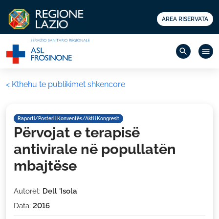
AREA RISERVATA
search
menu
< Kthehu te publikimet shkencore
Raporti/Posteri i Konventës/Akti i Kongresit
Përvojat e terapisë
antivirale në popullatën
mbajtëse
Autorët:
Dell 'Isola
Data:
2016