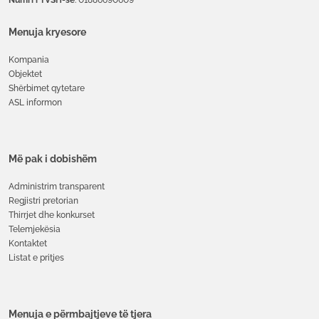
Menuja kryesore
Kompania
Objektet
Shërbimet qytetare
ASL informon
Më pak i dobishëm
Administrim transparent
Regjistri pretorian
Thirrjet dhe konkurset
Telemjekësia
Kontaktet
Listat e pritjes
Menuja e përmbajtjeve të tjera