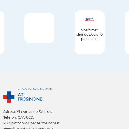
Shërbimet
shëndetësore të
prenotimit
Adresa
: Via Armando Fabi, snc
Telefoni
: 0775.8821
PEC
: protocollo@pec.aslfrosinone.it
Numri i TVSH-së
: 01886690609