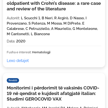
oldpatient with Crohn’s disease: a rare case
and review of the literature
Autorët:
L Scucchi 1, B Neri, R Argirò, D Nasso, I
Provenzano, S Potenza, M Mossa, M DiPrete, E
Calabrese, C Petruzziello, A Mauriello, G Monteleone,
M Cantonetti, L Biancone
Data:
2020
Fusha e interesit:
Hematologji
Lexo detajet
Revistë
Monitorimi i përdorimit të vaksinës COVID-
19 në qendrat e kujdesit afatgjatë italian:
Studimi GEROCOVID VAX