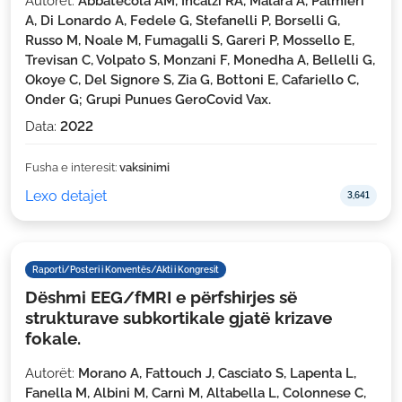
Autorët:
Abbatecola AM, Incalzi RA, Malara A, Palmieri
A, Di Lonardo A, Fedele G, Stefanelli P, Borselli G,
Russo M, Noale M, Fumagalli S, Gareri P, Mossello E,
Trevisan C, Volpato S, Monzani F, Monedha A, Bellelli G,
Okoye C, Del Signore S, Zia G, Bottoni E, Cafariello C,
Onder G; Grupi Punues GeroCovid Vax.
Data:
2022
Fusha e interesit:
vaksinimi
Lexo detajet
3,641
Raporti/Posteri i Konventës/Akti i Kongresit
Dëshmi EEG/fMRI e përfshirjes së
strukturave subkortikale gjatë krizave
fokale.
Autorët:
Morano A, Fattouch J, Casciato S, Lapenta L,
Fanella M, Albini M, Carnì M, Altabella L, Colonnese C,