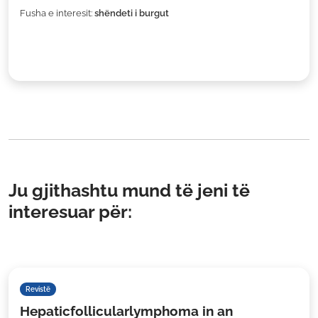
Fusha e interesit:
shëndeti i burgut
Ju gjithashtu mund të jeni të
interesuar për:
Revistë
Hepaticfollicularlymphoma in an