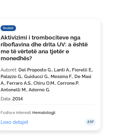
Revistë
Aktivizimi i trombociteve nga
riboflavina dhe drita UV: a është
me të vërtetë ana tjetër e
monedhës?
Autorët:
Del Proposto G., Lanti A., Fiorelli E.,
Palazzo G., Guiducci G., Messina F., De Masi
A., Ferraro A.S., Chiru O.M., Cerrone.P,
Antonelli M., Adorno G.
Data:
2014
Fusha e interesit:
Hematologji
Lexo detajet
2.07