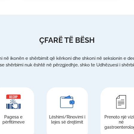
ÇFARË TË BËSH
ni në ikonën e shërbimit që kërkoni dhe shkoni në seksionin e ded
e shërbimi nuk është në përzgjedhje, shko te Udhëzuesi i shërb
Pagesa e
Lëshimi/Rinovimi i
Prenoto një viz
përfitimeve
lejes së drejtimit
në
gastroenterolog