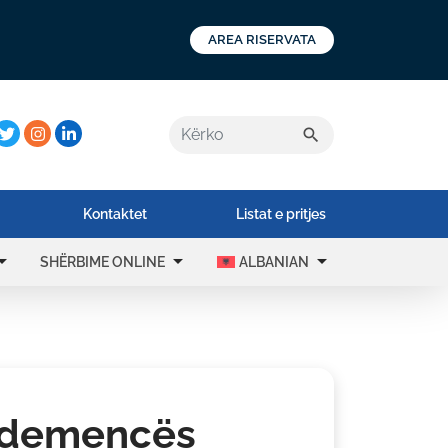
AREA RISERVATA
a:
search
Kontaktet
Listat e pritjes
drop_down
arrow_drop_down
arrow_drop_down
SHËRBIME ONLINE
ALBANIAN
 e demencës