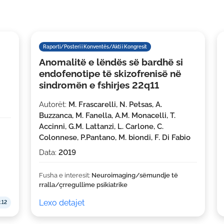
Raporti/Posteri i Konventës/Akti i Kongresit
Anomalitë e lëndës së bardhë si
endofenotipe të skizofrenisë në
sindromën e fshirjes 22q11
Autorët:
M. Frascarelli, N. Petsas, A.
Buzzanca, M. Fanella, A.M. Monacelli, T.
Accinni, G.M. Lattanzi, L. Carlone, C.
Colonnese, P.Pantano, M. biondi, F. Di Fabio
Data:
2019
Fusha e interesit:
Neuroimaging/sëmundje të
rralla/çrregullime psikiatrike
Lexo detajet
.12