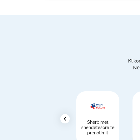
Kliko
Nës
chevron_left
Shërbimet
shëndetësore të
prenotimit