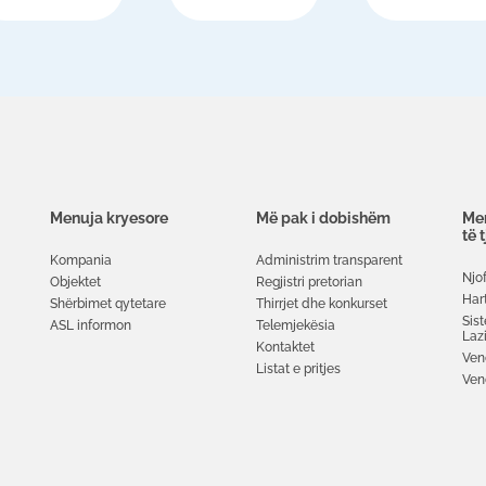
Menuja kryesore
Më pak i dobishëm
Men
të 
Kompania
Administrim transparent
Njof
Objektet
Regjistri pretorian
Har
Shërbimet qytetare
Thirrjet dhe konkurset
Sis
ASL informon
Telemjekësia
Laz
Kontaktet
Ven
Listat e pritjes
Ven