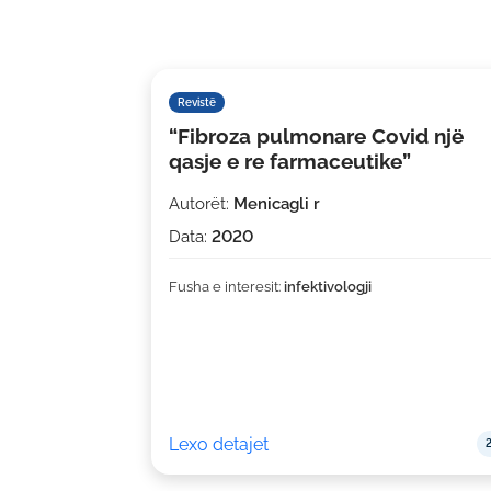
Revistë
“Fibroza pulmonare Covid një
qasje e re farmaceutike”
Autorët:
Menicagli r
Data:
2020
Fusha e interesit:
infektivologji
Lexo detajet
2