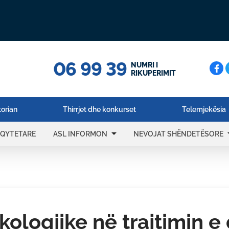
06 99 39
Cerc
NUMRI I
RIKUPERIMIT
torian
Thirrjet dhe konkurset
Telemjekësia
arrow_drop_down
arrow_
 QYTETARE
ASL INFORMON
NEVOJAT SHËNDETËSORE
kologjike në trajtimin