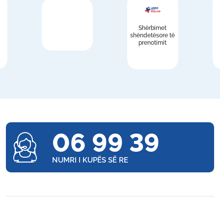
Shërbimet
shëndetësore të
prenotimit
06 99 39
NUMRI I KUPËS SË RE