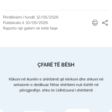
Përditësimi i fundit: 12/05/2026
Pubblicato il: 10/05/2026
Raporto një gabim në këtë faqe
ÇFARË TË BËSH
Klikoni në ikonën e shërbimit që kërkoni dhe shkoni në
seksionin e dedikuar. Nëse shërbimi nuk është në
përzgjedhje, shko te Udhëzuesi i shërbimit