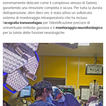
estremamente delicate come il complesso venoso di Galeno,
garantendo una rimozione completa e sicura. Per tutta la durata
dell’operazione, oltre dieci ore, è stato attivo un sofisticato
sistema di monitoraggio intraoperatorio che ha incluso
l’
ecografia transesofagea
per l’identificazione precoce di
un’eventuale embolia gassosa e il
monitoraggio neurofisiologico
per la tutela delle funzioni neurologiche.