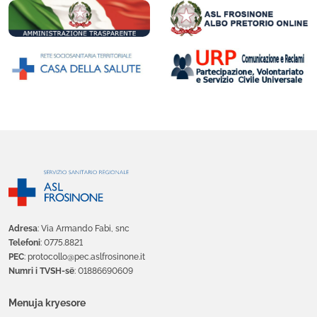
Adresa
: Via Armando Fabi, snc
Telefoni
: 0775.8821
PEC
: protocollo@pec.aslfrosinone.it
Numri i TVSH-së
: 01886690609
Menuja kryesore