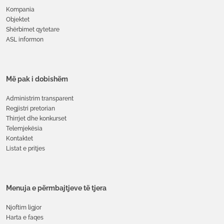
Kompania
Objektet
Shërbimet qytetare
ASL informon
Më pak i dobishëm
Administrim transparent
Regjistri pretorian
Thirrjet dhe konkurset
Telemjekësia
Kontaktet
Listat e pritjes
Menuja e përmbajtjeve të tjera
Njoftim ligjor
Harta e faqes