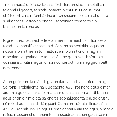
Trí chumarsáid éifeachtach is féidir leis an slabhra soláthair
feidhmiú i gceart, faisnéis iontaofa a chur in iúl agus, mar
chúiteamh air sin, íomhá dhearfach shuaimhneach a chur ar a
suaimhneas i dtreo an phobail saoránach/tomhaltóirí a
bhaineann tairbhe as.
Is gné ríthábhachtach eile é an neamhréireacht idir fíorriosca,
toradh na hanailíse riosca a dhéanann saineolaithe agus an
riosca a bhraitheann tomhaltóirí, a mbíonn tionchar ag an
mbealach a gcaitear le topaicí áirithe go minic, i bhforbairt
coinsiasa choitinn agus iompraíochtaí cothroma ag gach ball
den chóras.
Ar an gcúis sin, tá clár idirghabhálacha curtha i bhfeidhm ag
Seirbhísí Tréidliachta na Cuideachta ASL Frosinone agus é mar
aidhm aige eolas níos fearr a chur chun cinn ar na fadhbanna
agus ar an dinimic atá sa chóras sábháilteachta bia, ag cruthú
nóiméad achrainn idir táirgeoirí, Cumainn Trádála, Riaracháin
Áitiúla, Údaráis Inniúla agus Comhlachtaí Rialaithe agus, a mhéid
is féidir, cosáin chomhroinnte atá úsáideach chun gach ceann