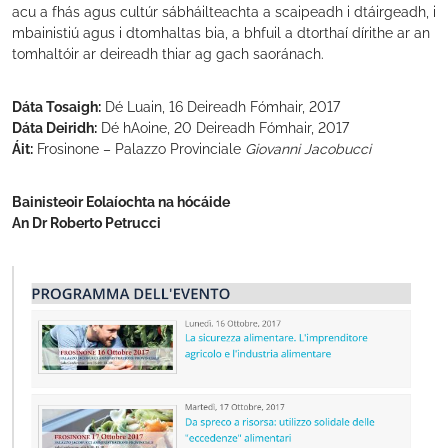
acu a fhás agus cultúr sábháilteachta a scaipeadh i dtáirgeadh, i
mbainistiú agus i dtomhaltas bia, a bhfuil a dtorthaí dírithe ar an
tomhaltóir ar deireadh thiar ag gach saoránach.
Dáta Tosaigh:
Dé Luain, 16 Deireadh Fómhair, 2017
Dáta Deiridh:
Dé hAoine, 20 Deireadh Fómhair, 2017
Áit:
Frosinone – Palazzo Provinciale
Giovanni Jacobucci
Bainisteoir Eolaíochta na hócáide
An Dr Roberto Petrucci