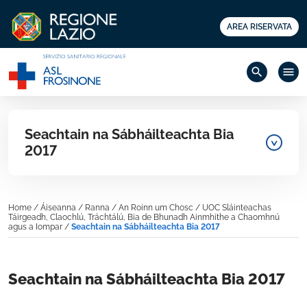
AREA RISERVATA
search
menu
Seachtain na Sábháilteachta Bia
2017
Home
/
Áiseanna
/
Ranna
/
An Roinn um Chosc
/
UOC Sláinteachas
Táirgeadh, Claochlú, Tráchtálú, Bia de Bhunadh Ainmhithe a Chaomhnú
agus a Iompar
/
Seachtain na Sábháilteachta Bia 2017
Seachtain na Sábháilteachta Bia 2017