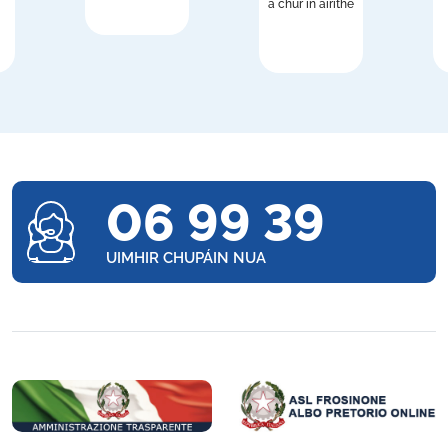
a chur in áirithe
06 99 39
UIMHIR CHUPÁIN NUA