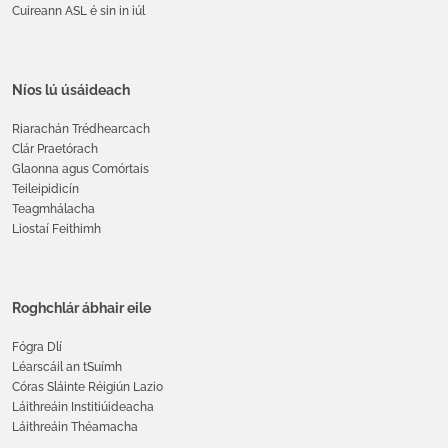
Cuireann ASL é sin in iúl
Níos lú úsáideach
Riarachán Trédhearcach
Clár Praetórach
Glaonna agus Comórtais
Teileipidicín
Teagmhálacha
Liostaí Feithimh
Roghchlár ábhair eile
Fógra Dlí
Léarscáil an tSuímh
Córas Sláinte Réigiún Lazio
Láithreáin Institiúideacha
Láithreáin Théamacha