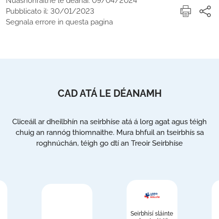
Nuashonraithe le déanaí: 09/04/2024
Pubblicato il: 30/01/2023
Segnala errore in questa pagina
CAD ATÁ LE DÉANAMH
Cliceáil ar dheilbhín na seirbhíse atá á lorg agat agus téigh
chuig an rannóg thiomnaithe. Mura bhfuil an tseirbhís sa
roghnúchán, téigh go dtí an Treoir Seirbhíse
Seirbhísí sláinte