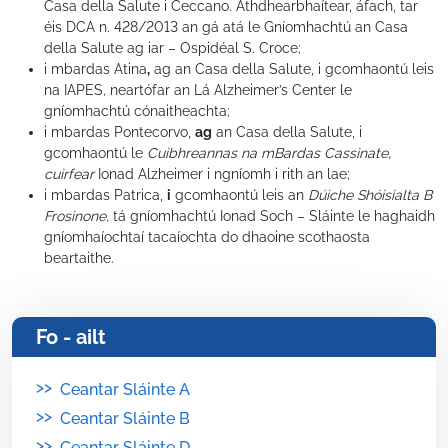
Casa della Salute i Ceccano. Athdhearbhaítear, áfach, tar
éis DCA n. 428/2013 an gá atá le Gníomhachtú an Casa
della Salute ag iar – Ospidéal S. Croce;
i mbardas Atina
,
ag an Casa della Salute, i gcomhaontú leis
na IAPES
,
neartófar an Lá Alzheimer’s Center le
gníomhachtú cónaitheachta;
i mbardas Pontecorvo,
ag
an Casa della Salute, i
gcomhaontú le
Cuibhreannas na mBardas Cassinate,
cuirfear
Ionad Alzheimer i ngníomh i rith an lae;
i mbardas Patrica,
i
gcomhaontú leis an
Dúiche Shóisialta B
Frosinone,
tá gníomhachtú Ionad Soch – Sláinte le haghaidh
gníomhaíochtaí tacaíochta do dhaoine scothaosta
beartaithe.
Fo - ailt
>>
Ceantar Sláinte A
>>
Ceantar Sláinte B
>>
Ceantar Sláinte D