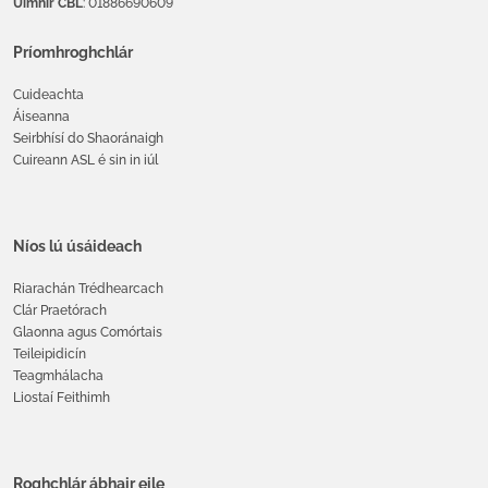
Uimhir CBL
: 01886690609
Príomhroghchlár
Cuideachta
Áiseanna
Seirbhísí do Shaoránaigh
Cuireann ASL é sin in iúl
Níos lú úsáideach
Riarachán Trédhearcach
Clár Praetórach
Glaonna agus Comórtais
Teileipidicín
Teagmhálacha
Liostaí Feithimh
Roghchlár ábhair eile