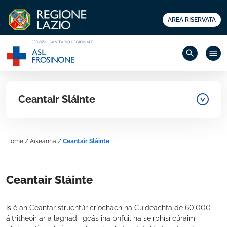
AREA RISERVATA
search
menu
Ceantair Sláinte
Home
/
Áiseanna
/
Ceantair Sláinte
Ceantair Sláinte
Is é an Ceantar struchtúr críochach na Cuideachta de 60,000
áitritheoir ar a laghad i gcás ina bhfuil na seirbhísí cúraim