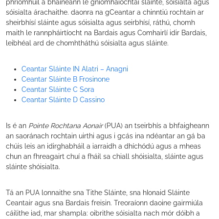
phríomhúil a bhaineann le gníomhaíochtaí sláinte, sóisialta agus
sóisialta árachaithe. daonra na gCeantar a chinntiú rochtain ar
sheirbhísí sláinte agus sóisialta agus seirbhísí, ráthú, chomh
maith le rannpháirtíocht na Bardais agus Comhairlí idir Bardais,
leibhéal ard de chomhtháthú sóisialta agus sláinte.
Ceantar Sláinte IN Alatri – Anagni
Ceantar Sláinte B Frosinone
Ceantar Sláinte C Sora
Ceantar Sláinte D Cassino
Is é an
Pointe Rochtana Aonair
(PUA) an tseirbhís a bhfaigheann
an saoránach rochtain uirthi agus i gcás ina ndéantar an gá ba
chúis leis an idirghabháil a iarraidh a dhíchódú agus a mheas
chun an fhreagairt chuí a fháil sa chiall shóisialta, sláinte agus
sláinte shóisialta.
Tá an PUA lonnaithe sna Tithe Sláinte, sna hIonaid Sláinte
Ceantair agus sna Bardais freisin. Treoraíonn daoine gairmiúla
cáilithe iad, mar shampla: oibrithe sóisialta nach mór dóibh a