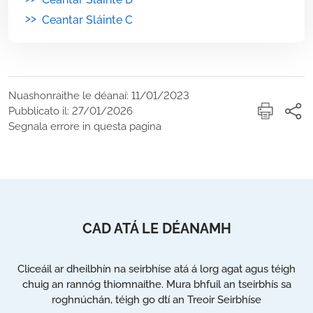
>>
Ceantar Sláinte C
Nuashonraithe le déanaí: 11/01/2023
Pubblicato il: 27/01/2026
Segnala errore in questa pagina
CAD ATÁ LE DÉANAMH
Cliceáil ar dheilbhín na seirbhíse atá á lorg agat agus téigh
chuig an rannóg thiomnaithe. Mura bhfuil an tseirbhís sa
roghnúchán, téigh go dtí an Treoir Seirbhíse