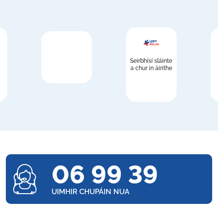
Seirbhísí sláinte
a chur in áirithe
06 99 39
UIMHIR CHUPÁIN NUA