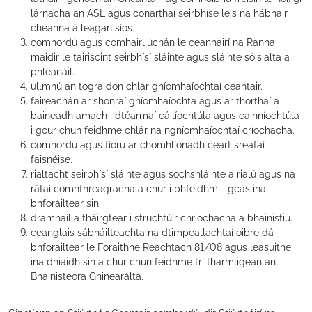
lárnacha an ASL agus conarthaí seirbhíse leis na hábhair
chéanna á leagan síos.
comhordú agus comhairliúchán le ceannairí na Ranna
maidir le tairiscint seirbhísí sláinte agus sláinte sóisialta a
phleanáil.
ullmhú an togra don chlár gníomhaíochtaí ceantair.
faireachán ar shonraí gníomhaíochta agus ar thorthaí a
baineadh amach i dtéarmaí cáilíochtúla agus cainníochtúla
i gcur chun feidhme chlár na ngníomhaíochtaí críochacha.
comhordú agus fíorú ar chomhlíonadh ceart sreafaí
faisnéise.
rialtacht seirbhísí sláinte agus sochshláinte a rialú agus na
rátaí comhfhreagracha a chur i bhfeidhm, i gcás ina
bhforáiltear sin.
dramhaíl a tháirgtear i struchtúir chríochacha a bhainistiú.
ceanglais sábháilteachta na dtimpeallachtaí oibre dá
bhforáiltear le Foraithne Reachtach 81/08 agus leasuithe
ina dhiaidh sin a chur chun feidhme trí tharmligean an
Bhainisteora Ghinearálta.