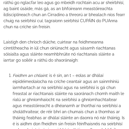
ráthú go nglacfar leo agus go mbeidh rochtain acu ar sheirbhísí,
ag baint úsáide, más gá, as an bhfoireann meastóireachta
ildisciplíneach chun an Cirradino a threorú ar bhealach níos fearr
chuig na seirbhísí cuí; tagraíonn seirbhísí CUPÁIN do PUAnna
chun na críche sin freisin.
Laistigh den chríoch dúiche, cuirtear na feidhmeanna
cinntitheacha in iúl chun oiriúnacht agus sásamh riachtanas
sóisialta agus sláinte neamhbhrúite nó riachtanais sláinte a
iarrtar go soiléir a ráthú do shaoránaigh:
Feidhm an chliaint:
is é sin, an t – eolas ar dhálaí
eipidéimeolaíocha na críche ceantair agus an sainmhíniú
iarmhartach ar na seirbhísí agus na seirbhísí is gá chun
freastal ar riachtanais sláinte na saoránach chomh maith le
rialú ar ghníomhaíocht na seirbhísí a ghníomhachtaítear
agus meastóireacht a dhéanamh ar thorthaí na seirbhísí a
sholáthraítear, de réir bhrí an chumais chun a thomhas ar
tháinig feabhas ar dhálaí sláinte an daonra nó nár tháinig. Is
é is aidhm don fheidhm sin freisin féinfhaisnéis na seirbhísí