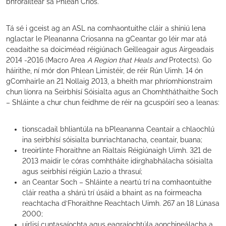
bhforáiltear sa Phlean Crios.
Tá sé i gceist ag an ASL na comhaontuithe cláir a shíniú lena
nglactar le Pleananna Criosanna na gCeantar go léir mar atá
ceadaithe sa doiciméad réigiúnach Geilleagair agus Airgeadais
2014 -2016 (Macro Area
A Region that Heals and
Protects). Go
háirithe, ní mór don Phlean Limistéir, de réir Rún Uimh. 14 ón
gComhairle an 21 Nollaig 2013, a bheith mar phríomhionstraim
chun líonra na Seirbhísí Sóisialta agus an Chomhtháthaithe Soch
– Shláinte a chur chun feidhme de réir na gcuspóirí seo a leanas:
tionscadail bhliantúla na bPleananna Ceantair a chlaochlú
ina seirbhísí sóisialta bunriachtanacha, ceantair, buana;
treoirlínte Fhoraithne an Rialtais Réigiúnaigh Uimh. 321 de
2013 maidir le córas comhtháite idirghabhálacha sóisialta
agus seirbhísí réigiún Lazio a thrasuí;
an Ceantar Soch – Shláinte a neartú trí na comhaontuithe
cláir reatha a shárú trí úsáid a bhaint as na foirmeacha
reachtacha d’Fhoraithne Reachtach Uimh. 267 an 18 Lúnasa
2000;
uirlisí cuntasaíochta agus eagraíochtúla aonchineálacha a