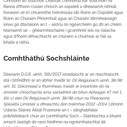
Cinntíonn an Stiúrthóir Ceantair comhordú idir Stiúrthóirí na
Ranna d’fhonn cosáin chríoch an ospidéil a dhéanamh nithiúil,
fíoraíonn sé trí chruinnithe tréimhsiúla idir Roinn an Ospidéil agus
Roinn an Chúraim Phríomhúil agus an Chúraim Idirmheánaigh
ionas go dtarlaíonn an t – aistriú ón ngéarchéim go dtí an chéim
téarnaimh iar – ghéarmhíochaine i gcomhréir leis na rialacha
agus d’fhonn éifeachtacht an chúraim a chuirtear ar fáil sa
bhaile a ráthú.
Comhtháthú Sochshláinte
Déanann D.G.R. uimh. 316/2017 ionadaíocht ar an reachtaíocht
atá i bhfeidhm ar an ábhar maidir le:
Dlí Réigiúnach uimh. 38/96
airt. 51. Doiciméad a fhormheas maidir le treoirlínte do na
limistéir chríochacha arna sainaithint de bhun Airteagal 47, mír 1,
litir c) den Dlí Réigiúnach uimh. 38/96 chun na Pleananna
Sóisialta Limistéir a dhréachtú don tréimhse 2012 -2014
. Léiríonn
Údarás Sláinte Áitiúil Frosinone an t – idirghabhálaí
pribhléideach chun an comhtháthú Soch – Sláintíochta a bhaint
amach laistigh de raon feidhme na ngníomhaíochtaí dá