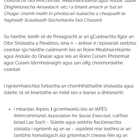
Céadfacha faoi Mhíchumas,
Meabhairshláinte agus Andúil, Galair
Dhíghiniúnacha Ainsealach, etc.) a bhaint amach ar fud an
Chúige, chomh maith trí phrótacail nuálacha a cheapadh le
haghaidh Scaoileadh Sochshláinte faoi Chosaint
.
Go háirithe, beidh sé de fhreagracht ar an gCuideachta figiúr an
Oibrí Shóisialta a fheabhsú, lena n – áirítear é i bpleanáil seirbhísí
ceantair (go háirithe caidreamh leis an Roinn Meabhairshláinte
agus Andúile do Ghalair agus leis an Roinn Cúraim Phríomhúil
agus Cúraim Idirmheánaigh) agus san oifig chomhordaithe
ceantair.
I ngníomhaíochtaí forbartha an chomhtháthaithe shóisialta agus
sláinte, tá sé beartaithe an méid seo a leanas a dhéanamh:
i mbardas Arpino,
i
gcomhaontú leis an IAPES
(Intercommunal
Association for Social Exercise
), cuirfear
Ionad Lae Soch – Sláinte agus seirbhís fiaclóireachta
sóisialta i ngníomh ag an iar – ospidéal mar leathnú ar an
tseirbhís homalógach atá gníomhach cheana féin ag an