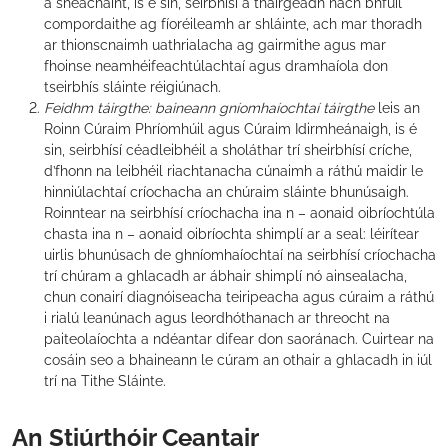
a sheachaint, is é sin, seirbhísí a tháirgeadh nach bhfuil
compordaithe ag fíoréileamh ar shláinte, ach mar thoradh
ar thionscnaimh uathrialacha ag gairmithe agus mar
fhoinse neamhéifeachtúlachtaí agus dramhaíola don
tseirbhís sláinte réigiúnach.
Feidhm táirgthe: baineann gníomhaíochtaí táirgthe
leis an
Roinn Cúraim Phríomhúil agus Cúraim Idirmheánaigh, is é
sin, seirbhísí céadleibhéil a sholáthar trí sheirbhísí críche,
d’fhonn na leibhéil riachtanacha cúnaimh a ráthú maidir le
hinniúlachtaí críochacha an chúraim sláinte bhunúsaigh.
Roinntear na seirbhísí críochacha ina n – aonaid oibríochtúla
chasta ina n – aonaid oibríochta shimplí ar a seal: léirítear
uirlis bhunúsach de ghníomhaíochtaí na seirbhísí críochacha
trí chúram a ghlacadh ar ábhair shimplí nó ainsealacha,
chun conairí diagnóiseacha teiripeacha agus cúraim a ráthú
i rialú leanúnach agus leordhóthanach ar threocht na
paiteolaíochta a ndéantar difear don saoránach. Cuirtear na
cosáin seo a bhaineann le cúram an othair a ghlacadh in iúl
trí na Tithe Sláinte.
An Stiúrthóir Ceantair