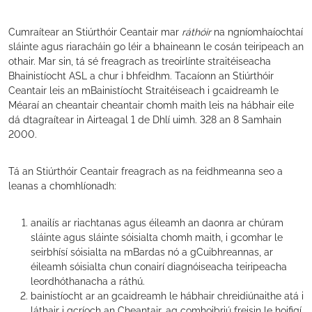
Cumraítear an Stiúrthóir Ceantair mar
ráthóir
na ngníomhaíochtaí
sláinte agus riaracháin go léir a bhaineann le cosán teiripeach an
othair. Mar sin, tá sé freagrach as treoirlínte straitéiseacha
Bhainistíocht ASL a chur i bhfeidhm. Tacaíonn an Stiúrthóir
Ceantair leis an mBainistíocht Straitéiseach i gcaidreamh le
Méaraí an cheantair cheantair chomh maith leis na hábhair eile
dá dtagraítear in Airteagal 1 de Dhlí uimh. 328 an 8 Samhain
2000.
Tá an Stiúrthóir Ceantair freagrach as na feidhmeanna seo a
leanas a chomhlíonadh:
anailís ar riachtanas agus éileamh an daonra ar chúram
sláinte agus sláinte sóisialta chomh maith, i gcomhar le
seirbhísí sóisialta na mBardas nó a gCuibhreannas, ar
éileamh sóisialta chun conairí diagnóiseacha teiripeacha
leordhóthanacha a ráthú.
bainistíocht ar an gcaidreamh le hábhair chreidiúnaithe atá i
láthair i gcríoch an Cheantair, ag comhoibriú freisin le hoifigí