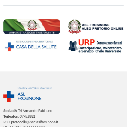
Seoladh
: Trí Armando Fabi, snc
Teileafón
: 0775.8821
PEC
: protocollo@pec.aslfrosinone.it