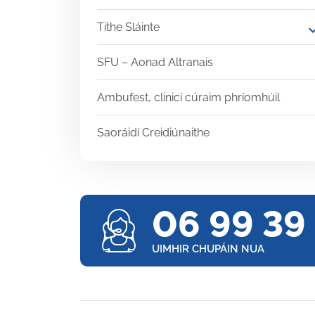
Tithe Sláinte
expand
SFU – Aonad Altranais
Ambufest, clinicí cúraim phríomhúil
Saoráidí Creidiúnaithe
06 99 39
UIMHIR CHUPÁIN NUA