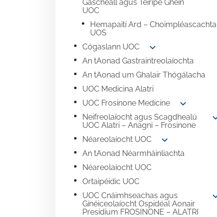
Gascheall agus Teiripe Ghéin
UOC
Hemapaití Ard – Choimpléascachta
UOS
expand_more
Cógaslann UOC
An tAonad Gastraintreolaíochta
An tAonad um Ghalair Thógálacha
UOC Medicina Alatri
expand_more
UOC Frosinone Medicine
expand
Neifreolaíocht agus Scagdhealú
UOC Alatri – Anagni – Frosinone
expand_more
Néareolaíocht UOC
An tAonad Néarmháinliachta
Néareolaíocht UOC
Ortaipéidic UOC
expand
UOC Cnáimhseachas agus
Gínéiceolaíocht Ospidéal Aonair
Presidium FROSINONE – ALATRI