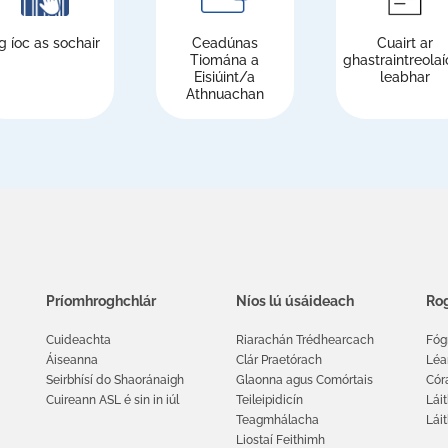
g íoc as sochair
Ceadúnas
Cuairt ar
Tiomána a
ghastraintreolaí
Eisiúint/a
leabhar
Athnuachan
Príomhroghchlár
Níos lú úsáideach
Rog
Cuideachta
Riarachán Trédhearcach
Fóg
Áiseanna
Clár Praetórach
Léa
Seirbhísí do Shaoránaigh
Glaonna agus Comórtais
Cór
Cuireann ASL é sin in iúl
Teileipidicín
Láit
Teagmhálacha
Lái
Liostaí Feithimh