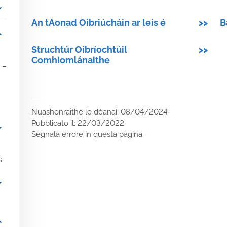
_more
An tAonad Oibriúcháin ar leis é
>>
B
_more
Struchtúr Oibríochtúil
>>
Comhiomlánaithe
 –
Nuashonraithe le déanaí: 08/04/2024
Pubblicato il: 22/03/2022
_more
Segnala errore in questa pagina
s
_more
re
_more