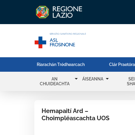
Riarachán Trédhearcach
Clár Praetór
arrow_drop_down
arrow_drop_down
AN
ÁISEANNA
SE
CHUIDEACHTA
SH
Hemapaití Ard –
Choimpléascachta UOS