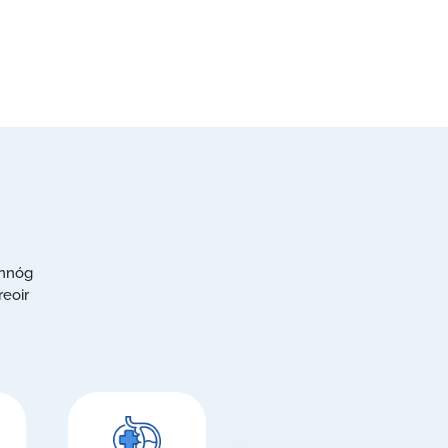
annóg
reoir