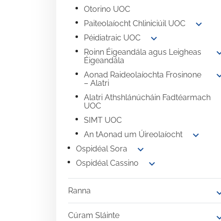
Otorino UOC
expand_more
Paiteolaíocht Chliniciúil UOC
expand_more
Péidiatraic UOC
expand
Roinn Éigeandála agus Leigheas
Éigeandála
expand
Aonad Raideolaíochta Frosinone
– Alatri
Alatri Athshlánúcháin Fadtéarmach
UOC
SIMT UOC
expand_more
An tAonad um Úireolaíocht
expand_more
Ospidéal Sora
expand_more
Ospidéal Cassino
Ranna
expand
Cúram Sláinte
expand