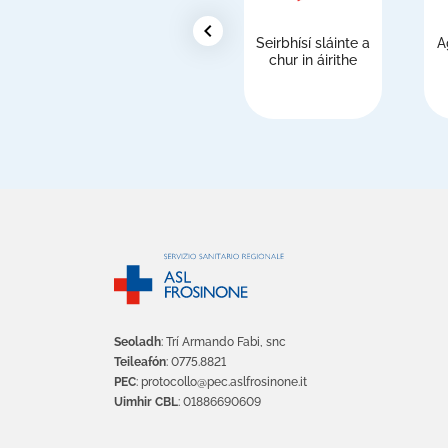
chevron_left
Seirbhísí sláinte a
A
chur in áirithe
Seoladh
: Trí Armando Fabi, snc
Teileafón
: 0775.8821
PEC
: protocollo@pec.aslfrosinone.it
Uimhir CBL
: 01886690609