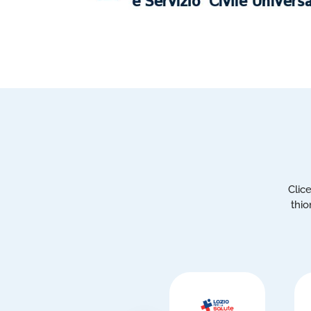
Clic
thio