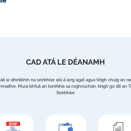
CAD ATÁ LE DÉANAMH
eáil ar dheilbhín na seirbhíse atá á lorg agat agus téigh chuig an r
mnaithe. Mura bhfuil an tseirbhís sa roghnúchán, téigh go dtí an T
Seirbhíse