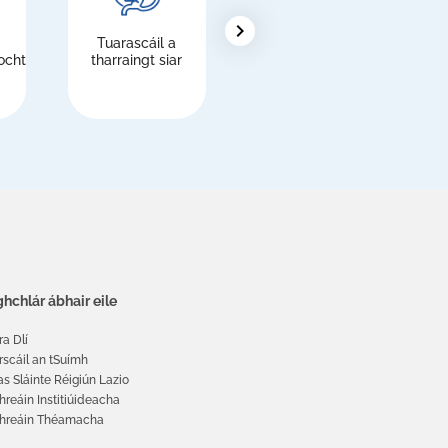
chevron_right
Tuarascáil a
Eachtrannaigh,
ocht
tharraingt siar
clárú leis an
tSeirbhís Náisiúnta
Sláinte (NHS)
hchlár ábhair eile
ra Dlí
rscáil an tSuímh
as Sláinte Réigiún Lazio
hreáin Institiúideacha
threáin Théamacha