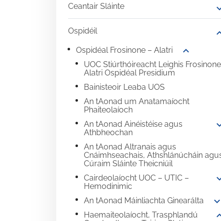
Ceantair Sláinte
expand
Ospidéil
expand
expand_more
Ospidéal Frosinone – Alatri
UOC Stiúrthóireacht Leighis Frosinone
Alatri Ospidéal Presidium
Bainisteoir Leaba UOS
An tAonad um Anatamaíocht
Phaiteolaíoch
expand
An tAonad Ainéistéise agus
Athbheochan
An tAonad Altranais agus
Cnáimhseachais, Athshlánúcháin agu
Cúraim Sláinte Theicniúil
expand
Cairdeolaíocht UOC – UTIC –
Hemodinimic
expand_mo
An tAonad Máinliachta Ginearálta
expand
Haemaiteolaíocht, Trasphlandú