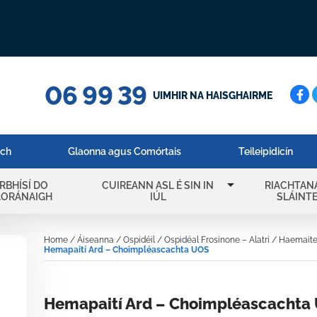
06 99 39
Cuar
UIMHIR NA HAISGHAIRME
ach
Glaonna agus Comórtais
Teileipidicín
arrow_drop_down
IRBHÍSÍ DO
CUIREANN ASL É SIN IN
RIACHTAN
AORÁNAIGH
IÚL
SLÁINT
Home
/
Áiseanna
/
Ospidéil
/
Ospidéal Frosinone – Alatri
/
Haemaiteo
Hemapaití Ard – Choimpléascachta UOS
Hemapaití Ard – Choimpléascachta