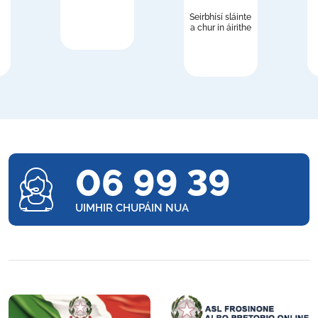
Seirbhísí sláinte
a chur in áirithe
06 99 39
UIMHIR CHUPÁIN NUA