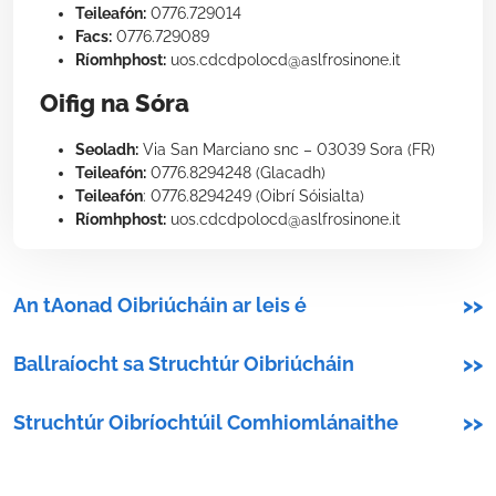
Teileafón:
0776.729014
Facs:
0776.729089
Ríomhphost:
uos.cdcdpolocd@aslfrosinone.it
Oifig na Sóra
Seoladh:
Via San Marciano snc – 03039 Sora (FR)
Teileafón:
0776.8294248 (Glacadh)
Teileafón
: 0776.8294249 (Oibrí Sóisialta)
Ríomhphost:
uos.cdcdpolocd@aslfrosinone.it
An tAonad Oibriúcháin ar leis é
>>
Ballraíocht sa Struchtúr Oibriúcháin
>>
Struchtúr Oibríochtúil Comhiomlánaithe
>>