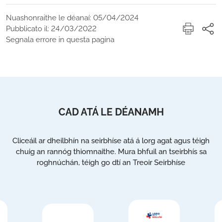
Nuashonraithe le déanaí: 05/04/2024
Pubblicato il: 24/03/2022
Segnala errore in questa pagina
CAD ATÁ LE DÉANAMH
Cliceáil ar dheilbhín na seirbhíse atá á lorg agat agus téigh
chuig an rannóg thiomnaithe. Mura bhfuil an tseirbhís sa
roghnúchán, téigh go dtí an Treoir Seirbhíse