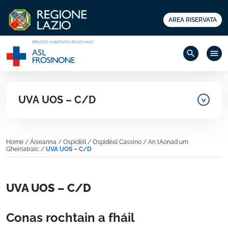
AREA RISERVATA
search
menu
UVA UOS – C/D
Home
/
Áiseanna
/
Ospidéil
/
Ospidéal Cassino
/
An tAonad um
Gheiriatraic
/
UVA UOS – C/D
UVA UOS – C/D
Conas rochtain a fháil