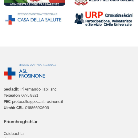
Seoladh
: Trí Armando Fabi, snc
Teileafón
: 0775.8821
PEC
: protocollo@pec.aslfrosinone.it
Uimhir CBL
: 01886690609
Príomhroghchlár
Cuideachta