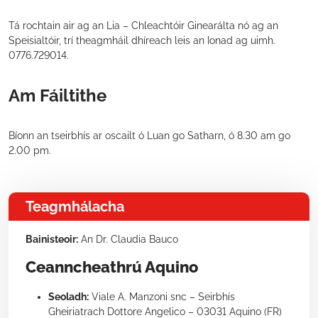
Tá rochtain air ag an Lia – Chleachtóir Ginearálta nó ag an
Speisialtóir, trí theagmháil dhíreach leis an Ionad ag uimh.
0776.729014.
Am Fáiltithe
Bíonn an tseirbhís ar oscailt ó Luan go Satharn, ó 8.30 am go
2.00 pm.
Teagmhálacha
Bainisteoir:
An Dr. Claudia Bauco
Ceanncheathrú Aquino
Seoladh:
Viale A. Manzoni snc – Seirbhís
Gheiriatrach Dottore Angelico – 03031 Aquino (FR)