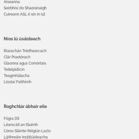
Áiseanna
Seirbhísí do Shaoránaigh
Cuireann ASL é sin in iúl
Níos lú úsáideach
Riarachán Trédhearcach
Clár Praetórach
Glaonna agus Comórtais
Teileipidicín
Teagmhálacha
Liostaí Feithimh
Roghchlár ábhair eile
Fógra Dlí
Léarscáil an tSuímh
Córas Sláinte Réigiún Lazio
Láithreáin Institiúideacha