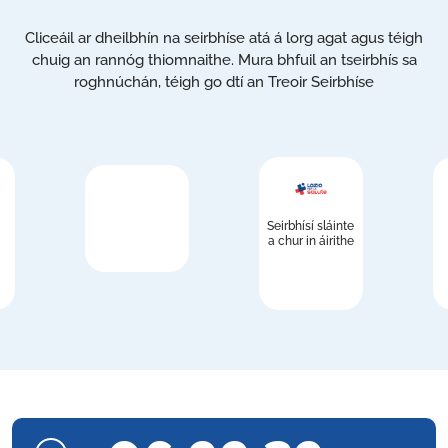
Cliceáil ar dheilbhín na seirbhíse atá á lorg agat agus téigh
chuig an rannóg thiomnaithe. Mura bhfuil an tseirbhís sa
roghnúchán, téigh go dtí an Treoir Seirbhíse
Seirbhísí sláinte
a chur in áirithe