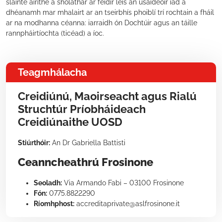
sláinte áirithe a sholáthar ar féidir leis an úsáideoir iad a
dhéanamh mar mhalairt ar an tseirbhís phoiblí trí rochtain a fháil
ar na modhanna céanna: iarraidh ón Dochtúir agus an táille
rannpháirtíochta (ticéad) a íoc.
Teagmhálacha
Creidiúnú, Maoirseacht agus Rialú
Struchtúr Príobháideach
Creidiúnaithe UOSD
Stiúrthóir:
An Dr Gabriella Battisti
Ceanncheathrú Frosinone
Seoladh:
Via Armando Fabi – 03100 Frosinone
Fón:
0775.8822290
Ríomhphost:
accreditaprivate@aslfrosinone.it