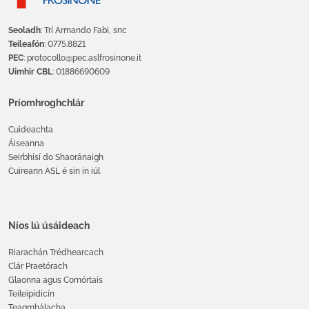
Seoladh
: Trí Armando Fabi, snc
Teileafón
: 0775.8821
PEC
: protocollo@pec.aslfrosinone.it
Uimhir CBL
: 01886690609
Príomhroghchlár
Cuideachta
Áiseanna
Seirbhísí do Shaoránaigh
Cuireann ASL é sin in iúl
Níos lú úsáideach
Riarachán Trédhearcach
Clár Praetórach
Glaonna agus Comórtais
Teileipidicín
Teagmhálacha