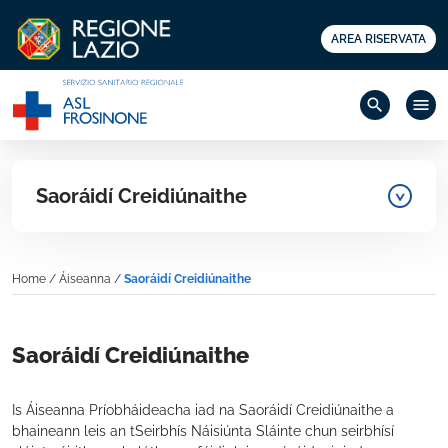
AREA RISERVATA
search
menu
Saoráidí Creidiúnaithe
Home
/
Áiseanna
/
Saoráidí Creidiúnaithe
Saoráidí Creidiúnaithe
Is Áiseanna Príobháideacha iad na Saoráidí Creidiúnaithe a
bhaineann leis an tSeirbhís Náisiúnta Sláinte chun seirbhísí