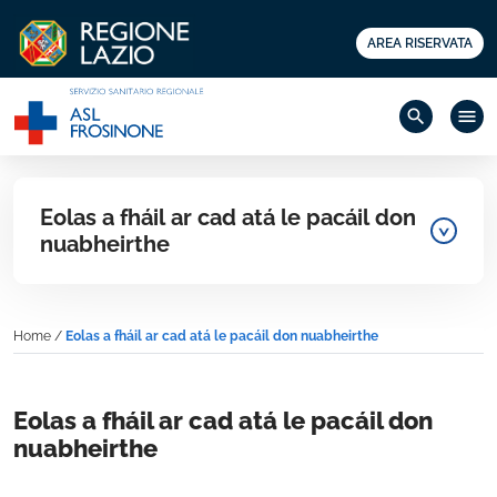
AREA RISERVATA
search
menu
Eolas a fháil ar cad atá le pacáil don
nuabheirthe
Home
/
Eolas a fháil ar cad atá le pacáil don nuabheirthe
Eolas a fháil ar cad atá le pacáil don
nuabheirthe