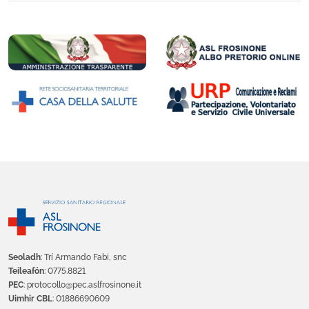
Seoladh
: Trí Armando Fabi, snc
Teileafón
: 0775.8821
PEC
: protocollo@pec.aslfrosinone.it
Uimhir CBL
: 01886690609