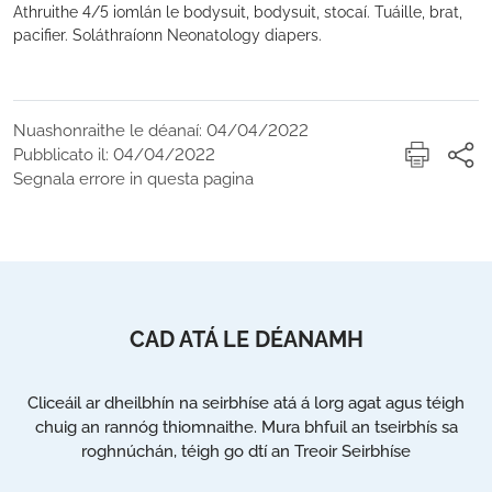
Athruithe 4/5 iomlán le bodysuit, bodysuit, stocaí. Tuáille, brat,
pacifier. Soláthraíonn Neonatology diapers.
Nuashonraithe le déanaí: 04/04/2022
Pubblicato il: 04/04/2022
Segnala errore in questa pagina
CAD ATÁ LE DÉANAMH
Cliceáil ar dheilbhín na seirbhíse atá á lorg agat agus téigh
chuig an rannóg thiomnaithe. Mura bhfuil an tseirbhís sa
roghnúchán, téigh go dtí an Treoir Seirbhíse