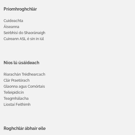
Príomhroghchlár
Cuideachta
Áiseanna
Seirbhísí do Shaoránaigh
Cuireann ASL é sin in iúl
Níos lú úsáideach
Riarachán Trédhearcach
Clár Praetórach
Glaonna agus Comórtais
Teileipidicín
Teagmhálacha
Liostaí Feithimh
Roghchlár ábhair eile