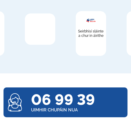
Seirbhísí sláinte
a chur in áirithe
06 99 39
UIMHIR CHUPÁIN NUA