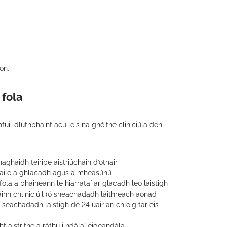
on.
 fola
uil dlúthbhaint acu leis na gnéithe cliniciúla den
aghaidh teiripe aistriúcháin d’othair
haile a ghlacadh agus a mheasúnú;
 a bhaineann le hiarrataí ar glacadh leo laistigh
inn chliniciúil (ó sheachadadh láithreach aonad
seachadadh laistigh de 24 uair an chloig tar éis
 aistrithe a ráthú i ndálaí éigeandála.