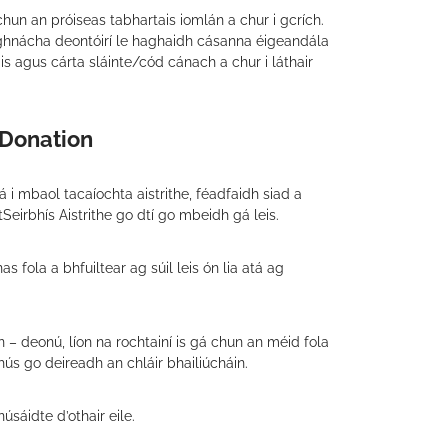
un an próiseas tabhartais iomlán a chur i gcrích.
mhghnácha deontóirí le haghaidh cásanna éigeandála
s agus cárta sláinte/cód cánach a chur i láthair
 Donation
á i mbaol tacaíochta aistrithe, féadfaidh siad a
Seirbhís Aistrithe go dtí go mbeidh gá leis.
s fola a bhfuiltear ag súil leis ón lia atá ag
n – deonú, líon na rochtainí is gá chun an méid fola
thús go deireadh an chláir bhailiúcháin.
núsáidte d’othair eile.