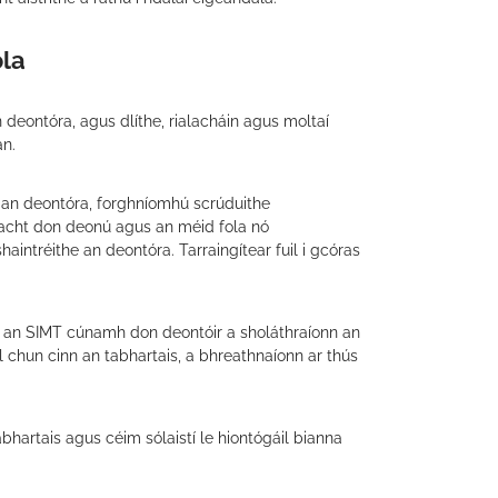
ola
 deontóra, agus dlíthe, rialacháin agus moltaí
an.
 an deontóra, forghníomhú scrúduithe
nacht don deonú agus an méid fola nó
aintréithe an deontóra. Tarraingítear fuil i gcóras
ais an SIMT cúnamh don deontóir a sholáthraíonn an
ul chun cinn an tabhartais, a bhreathnaíonn ar thús
abhartais agus céim sólaistí le hiontógáil bianna