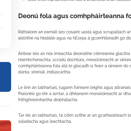
Deonú fola agus comhpháirteanna f
Ráthaíonn an earnáil seo cosaint uasta agus scrupallach an
aistrithe na hIodáile agus na hEorpa á gcomhlíonadh go di
Áirítear leis an nós imeachta deonaithe céimeanna glactha
réamhchonachta, scrúdú dochtúra, meastóireacht ar oiriú
comhpháirteanna fola atá le glacadh is fearr a oireann do sh
dúnta, steiriúil, indiúscartha.
Le linn an tabhartais, tugann foireann leighis agus altran
fhaisnéis go léir a iarrtar, a dhéanann monatóireacht ar dh
frithghníomhartha díobhálacha.
Tar éis an tabhartais, tá céim scíthe ar an gcathaoirleach t
soladacha agus leachtacha.