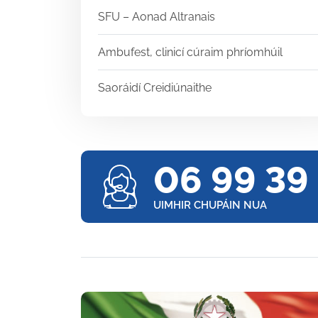
SFU – Aonad Altranais
Ambufest, clinicí cúraim phríomhúil
Saoráidí Creidiúnaithe
06 99 39
UIMHIR CHUPÁIN NUA