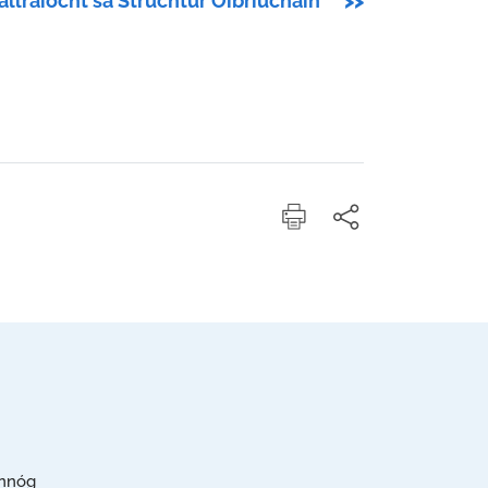
allraíocht sa Struchtúr Oibriúcháin
>>
annóg