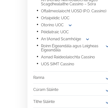
Scagdhealaithe Cassino – Sora
Oftailmeolaíocht UOSD (P.O. Cassino)
Ortaipéidic UOC
expand_more
Otorino UOC
Péidiatraic UOC
expand_more
An tAonad Scamhóige
expand
Roinn Éigeandála agus Leigheas
Éigeandála
Aonad Raideolaíochta Cassino
UOS SIMT Cassino
Ranna
expand
Cúram Sláinte
expand
Tithe Sláinte
expand