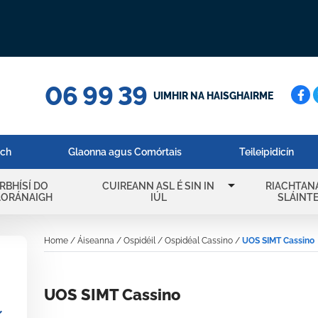
06 99 39
Cuar
UIMHIR NA HAISGHAIRME
ach
Glaonna agus Comórtais
Teileipidicín
arrow_drop_down
IRBHÍSÍ DO
CUIREANN ASL É SIN IN
RIACHTAN
AORÁNAIGH
IÚL
SLÁINT
Home
/
Áiseanna
/
Ospidéil
/
Ospidéal Cassino
/
UOS SIMT Cassino
UOS SIMT Cassino
_more