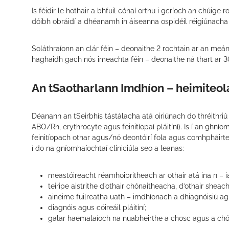
Is féidir le hothair a bhfuil cónaí orthu i gcríoch an chúige r
dóibh obráidí a dhéanamh in áiseanna ospidéil réigiúnacha
Soláthraíonn an clár féin – deonaithe 2 rochtain ar an meán 
haghaidh gach nós imeachta féin – deonaithe ná thart ar 
An tSaotharlann Imdhíon – heimiteol
Déanann an tSeirbhís tástálacha atá oiriúnach do thréithriú 
ABO/Rh, erythrocyte agus feinitíopaí pláitíní). Is í an ghní
feinitíopach othar agus/nó deontóirí fola agus comhpháirtea
í do na gníomhaíochtaí cliniciúla seo a leanas:
meastóireacht réamhoibritheach ar othair atá ina n – ia
teiripe aistrithe d’othair chónaitheacha, d’othair sheac
ainéime fuilreatha uath – imdhíonach a dhiagnóisiú agu
diagnóis agus cóireáil pláitíní;
galar haemalaíoch na nuabheirthe a chosc agus a chói