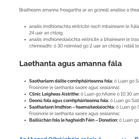
Braitheann amanna freagartha ar an gcineál anailíse a the
anailís imdhíonachta eiritricíte nach mbaineann le fuil
24 uair an chloig;
anailís imdhíoneolaíochta eiritricíte a bhaineann le tras
chinneadh): ó 30 nóiméad go 2 uair an chloig i ndáil le
Laethanta agus amanna fála
Saotharlann dáilte comhpháirteanna fola:
ó Luan go S
Frosinone le laethanta saoire agus sealanna);
Clinic Leigheas Aistrithe:
ó Luan go hAoine ó 10.30 a
Deonú fola agus comhpháirteanna fola:
ó Luan go Sat
Saotharlann Imdhíon – haemaiteolaíochta:
ó Luan go 
Frosinone le laethanta saoire agus sealanna);
Bailiúchán fola le haghaidh Féin – Donation:
ó Luan go S