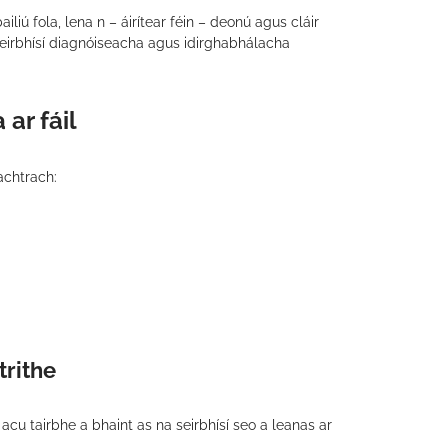
liú fola, lena n – áirítear féin – deonú agus cláir
 seirbhísí diagnóiseacha agus idirghabhálacha
ar fáil
achtrach:
trithe
 acu tairbhe a bhaint as na seirbhísí seo a leanas ar