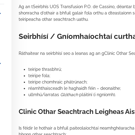
Ag an tSeirbhís UOS Transfusion P.O. de Cassino, déantar bai
_more
shonracha d’othair a bhfuil galair fola orthu a dteastaíonn
teiripeacha othar seachtrach uathu.
Seirbhísí / Gníomhaíochtaí curtha 
Ráthaítear na seirbhísí seo a leanas ag an gClinic Othar Se
_more
teiripe thrasbhrú;
teiripe fola;
teiripe chomhraic phátrúnach;
re
réamhthaisceadh le haghaidh féin – deonaithe;
ullmhú/iarratas
Glóthach
pláitíní (i ngníomh).
Clinic Othar Seachtrach Leigheas Ais
Is féidir le hothair a bhfuil paiteolaíochtaí neamhghéaracha
bhonn othar seachtrach: