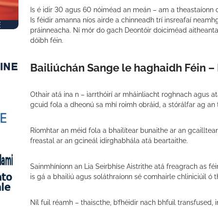
Is é idir 30 agus 60 nóiméad an meán – am a theastaíonn ch
Is féidir amanna níos airde a chinneadh trí insreafaí nea
práinneacha. Ní mór do gach Deontóir doiciméad aitheantai
dóibh féin.
Bailiúchán Sange le haghaidh Féin –
Othair atá ina n – iarrthóirí ar mháinliacht roghnach agus at
gcuid fola a dheonú sa mhí roimh obráid, a stórálfar ag an t
Ríomhtar an méid fola a bhailítear bunaithe ar an gcaillteana
freastal ar an gcineál idirghabhála atá beartaithe.
Sainmhíníonn an Lia Seirbhíse Aistrithe atá freagrach as féi
is gá a bhailiú agus soláthraíonn sé comhairle chliniciúil ó 
Níl fuil réamh – thaiscthe, b’fhéidir nach bhfuil transfused, i