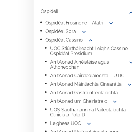
Ospidéil
expand
expand_more
Ospidéal Frosinone – Alatri
expand_more
Ospidéal Sora
expand_more
Ospidéal Cassino
UOC Stiúrthóireacht Leighis Cassino
Ospidéal Presidium
expand
An tAonad Ainéistéise agus
Athbheochan
An tAonad Cairdeolaíochta – UTIC
expand_mo
An tAonad Máinliachta Ginearálta
An tAonad Gastraintreolaíochta
expand_more
An tAonad um Gheiriatraic
UOS Saotharlann na Paiteolaíochta
Cliniciúla Polo D
expand_more
Leigheas UOC
An tAonad Neifreolaíochta agus