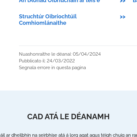
An tAonad Oibriúcháin ar leis é
>>
B
Struchtúr Oibríochtúil
>>
Comhiomlánaithe
Nuashonraithe le déanaí: 05/04/2024
Pubblicato il: 24/03/2022
Segnala errore in questa pagina
CAD ATÁ LE DÉANAMH
eáil ar dheilbhín na seirbhíse atá á lorg agat agus téigh chuig an r