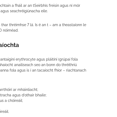
ochtain a fháil ar an tSeirbhís freisin agus ní mór
 agus seachréigiúnacha eile.
thar thréimhse 7 lá. Is é an t – am a theastaíonn le
30 nóiméad.
aíochta
antaiginí erythrocyte agus pláitíní (grúpaí fola
omhaíocht anailíseach seo an bonn do thréithriú
nna fola agus is í an tacaíocht fhíor – riachtanach
rrthóirí ar mháinliacht;
htracha agus d’othair bhaile;
s a chóireáil;
reáil.