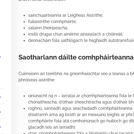
sainchuairteanna ar Leigheas Aistrithe;
fuilaistrithe comhpháirte;
salainn theiripeacha;
insiltí drugaí chun ainéime ainsealach a chóireáil;
deonacháin fola uathlógach le haghaidh autotransfusi
Saotharlann dáilte comhpháirteanna
_more
Cuimsíonn an tseirbhís na gníomhaíochtaí seo a leanas a bhf
phróiseas aistrithe:
oiriúnacht na n – iarrataí ar chomhpháirteanna fola le h
_more
chónaitheacha, d’othair sheachtracha agus d’othair b
roghnú, sannadh agus seachadadh comhpháirteanna fola
_more
d’eatramh ama ag brath ar an measúnú leighis ar phrá
comhpháirte fola atá comhoiriúnach go huilíoch go dtí 
_more
glacadh leis an iarraidh);
stoic chomhpháirteanna fola a bhainistiú chun tacaíocht