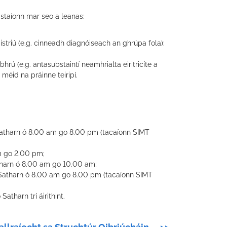
astaíonn mar seo a leanas:
aistriú (e.g. cinneadh diagnóiseach an ghrúpa fola):
bhrú (e.g. antasubstaintí neamhrialta eiritricíte a
 méid na práinne teiripí.
atharn ó 8.00 am go 8.00 pm (tacaíonn SIMT
m go 2.00 pm;
harn ó 8.00 am go 10.00 am;
Satharn ó 8.00 am go 8.00 pm (tacaíonn SIMT
atharn trí áirithint.