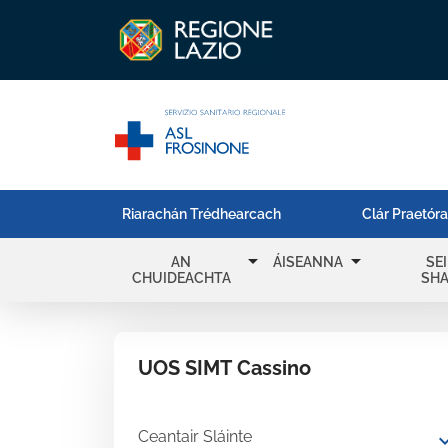
Riarachán Trédhearcach
Clár Praetór
arrow_drop_down
arrow_drop_down
AN
ÁISEANNA
SE
CHUIDEACHTA
SH
UOS SIMT Cassino
Ceantair Sláinte
expand