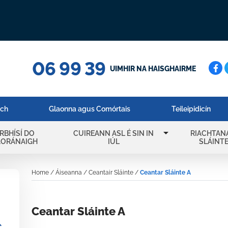
06 99 39
Cuar
UIMHIR NA HAISGHAIRME
ach
Glaonna agus Comórtais
Teileipidicín
arrow_drop_down
IRBHÍSÍ DO
CUIREANN ASL É SIN IN
RIACHTAN
AORÁNAIGH
IÚL
SLÁINT
Home
/
Áiseanna
/
Ceantair Sláinte
/
Ceantar Sláinte A
Ceantar Sláinte A
_more