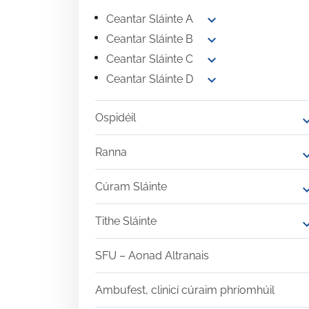
expand_more
Ceantar Sláinte A
expand_more
Ceantar Sláinte B
expand_more
Ceantar Sláinte C
expand_more
Ceantar Sláinte D
Ospidéil
expand
Ranna
expand
Cúram Sláinte
expand
Tithe Sláinte
expand
SFU – Aonad Altranais
Ambufest, clinicí cúraim phríomhúil