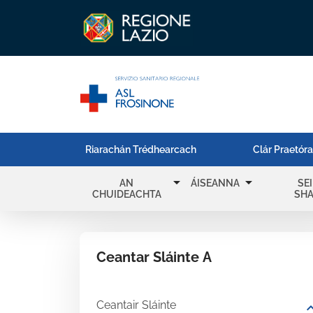
Riarachán Trédhearcach
Clár Praetór
arrow_drop_down
arrow_drop_down
AN
ÁISEANNA
SE
CHUIDEACHTA
SH
Ceantar Sláinte A
Ceantair Sláinte
expand