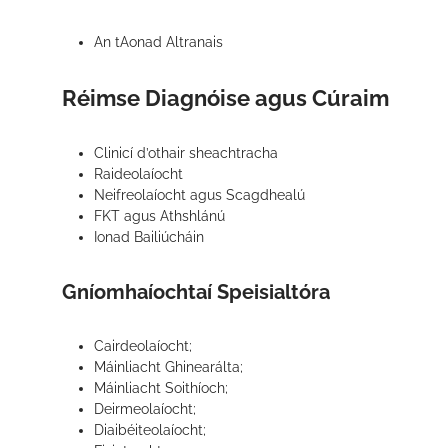
An tAonad Altranais
Réimse Diagnóise agus Cúraim
Clinicí d’othair sheachtracha
Raideolaíocht
Neifreolaíocht agus Scagdhealú
FKT agus Athshlánú
Ionad Bailiúcháin
Gníomhaíochtaí Speisialtóra
Cairdeolaíocht;
Máinliacht Ghinearálta;
Máinliacht Soithíoch;
Deirmeolaíocht;
Diaibéiteolaíocht;