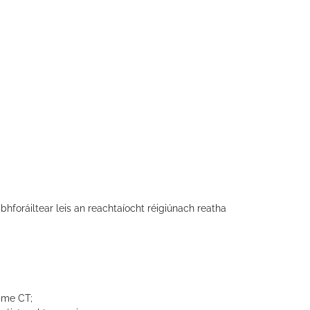
bhforáiltear leis an reachtaíocht réigiúnach reatha
aime CT;