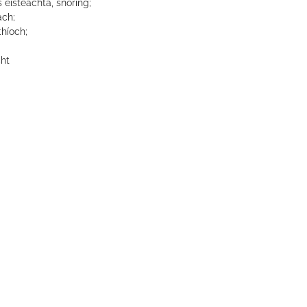
 éisteachta, snoring;
ach;
thíoch;
ht