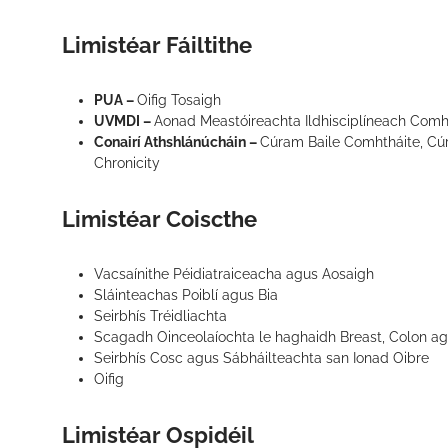
Limistéar Fáiltithe
PUA –
Oifig Tosaigh
UVMDI –
Aonad Meastóireachta Ildhisciplíneach Comhth
Conairí Athshlánúcháin –
Cúram Baile Comhtháite, C
Chronicity
Limistéar Coiscthe
Vacsaínithe Péidiatraiceacha agus Aosaigh
Sláinteachas Poiblí agus Bia
Seirbhís Tréidliachta
Scagadh Oinceolaíochta le haghaidh Breast, Colon ag
Seirbhís Cosc agus Sábháilteachta san Ionad Oibre
Oifig
Limistéar Ospidéil