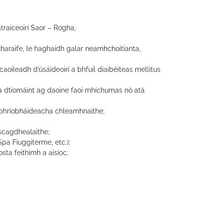
traiceoirí Saor – Rogha;
tharaife, le haghaidh galar neamhchoitianta,
oileadh d’úsáideoirí a bhfuil diaibéiteas mellitus
arna dtiomáint ag daoine faoi mhíchumas nó atá
d phríobháideacha chleamhnaithe;
 scagdhealaithe;
Spa Fiuggiterme, etc.);
sta feithimh a aisíoc;