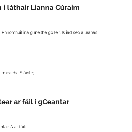
 i láthair Lianna Cúraim
hríomhúil ina ghnéithe go léir. Is iad seo a leanas
airmeacha Sláinte;
ar ar fáil i gCeantar
tair A ar fáil: