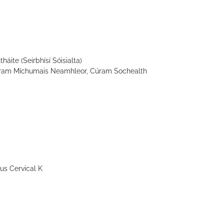
áite (Seirbhísí Sóisialta)
úram Míchumais Neamhleor, Cúram Sochealth
us Cervical K