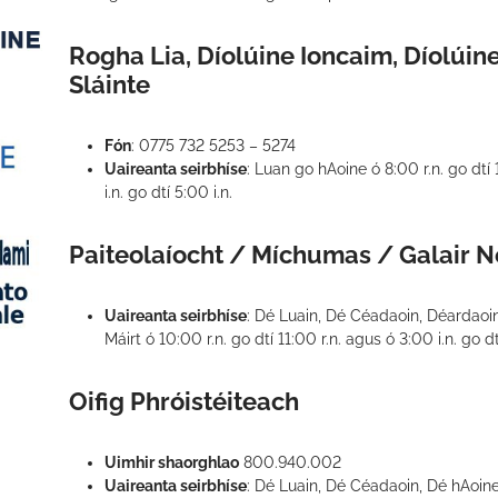
Rogha Lia, Díolúine Ioncaim, Díolúin
Sláinte
Fón
: 0775 732 5253 – 5274
Uaireanta seirbhíse
: Luan go hAoine ó 8:00 r.n. go dtí
i.n. go dtí 5:00 i.n.
Paiteolaíocht / Míchumas / Galair N
Uaireanta seirbhíse
: Dé Luain, Dé Céadaoin, Déardaoin 
Máirt ó 10:00 r.n. go dtí 11:00 r.n. agus ó 3:00 i.n. go dt
Oifig Phróistéiteach
Uimhir shaorghlao
800.940.002
Uaireanta seirbhíse
: Dé Luain, Dé Céadaoin, Dé hAoi