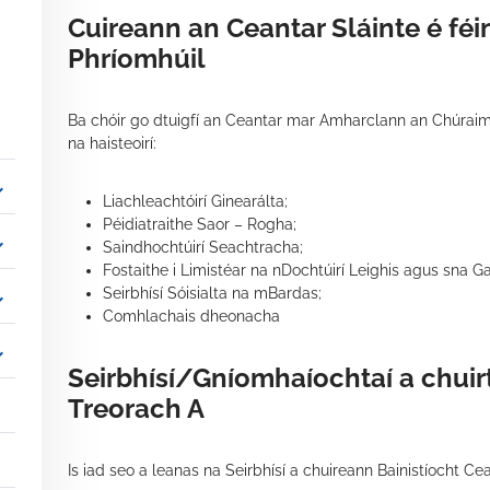
Cuireann an Ceantar Sláinte é féin
Phríomhúil
Ba chóir go dtuigfí an Ceantar mar Amharclann an Chúraim P
na haisteoirí:
_more
Liachleachtóirí Ginearálta;
Péidiatraithe Saor – Rogha;
_more
Saindhochtúirí Seachtracha;
Fostaithe i Limistéar na nDochtúirí Leighis agus sna G
Seirbhísí Sóisialta na mBardas;
_more
Comhlachais dheonacha
_more
Seirbhísí/Gníomhaíochtaí a chuirte
Treorach A
Is iad seo a leanas na Seirbhísí a chuireann Bainistíocht Cean