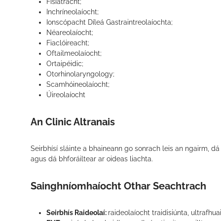
Fisiatracht;
Inchríneolaíocht;
Ionscópacht Díleá Gastraintreolaíochta;
Néareolaíocht;
Fiaclóireacht;
Oftailmeolaíocht;
Ortaipéidic;
Otorhinolaryngology;
Scamhóineolaíocht;
Úireolaíocht
An Clinic Altranais
Seirbhísí sláinte a bhaineann go sonrach leis an ngairm, dá 
agus dá bhforáiltear ar oideas liachta.
Sainghníomhaíocht Othar Seachtrach
Seirbhís Raideolaí:
raideolaíocht traidisiúnta, ultrafhu