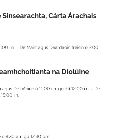
e Sinsearachta, Cárta Árachais
 1:00 i.n. – Dé Máirt agus Déardaoin freisin ó 2:00
eamhchoitianta na Díolúine
agus Dé hAoine ó 11:00 r.n. go dtí 12:00 i.n. – Dé
í 5:00 i.n.
ne ó 8:30 am go 12:30 pm