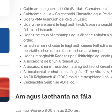
Caidreamh le gach institiúid (Bardais, Cumainn, etc.);
Caidreamh le Lia – Chleachtóirí Ginearálta agus Péidia
Údarú PMA lasmuigh de Réigiún Lazio;
Údaruithe a eisiúint le haghaidh feistí/áiseanna seach
fiobróis chisteach;
Údaruithe chun Micropumps agus ábhar cúlpháirtí a sca
orthu;
Iarraidh ar rannchuidiú le haghaidh oiriúnú feithiclí 
beartaithe chun daoine faoi mhíchumas a iompar;
Údarú le haghaidh Radaiteiripe/Hidriteiripe ag ionai
Aisíocaíocht de bhun Airteagal 26;
Aisíocaíocht na n – úsáideoirí atá ag dul faoi chóireáil
Aisíocaíochtaí ar chúiseanna éagsúla (Tithe Altranais, 
An Dlí Réigiúnach 41/2002 maidir le trasphlandú nó lio
Cuideachtaí Seirbhíse ADI a íoc.
Am agus laethanta na fála
Luan go hAoine ó 8:00 am go 2:00 pm.