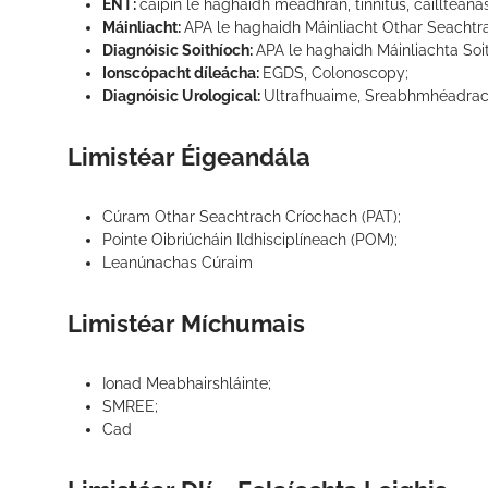
ENT:
caipín le haghaidh meadhrán, tinnitus, caillteanas
Máinliacht:
APA le haghaidh Máinliacht Othar Seachtr
Diagnóisic Soithíoch:
APA le haghaidh Máinliachta Soi
Ionscópacht díleácha:
EGDS, Colonoscopy;
Diagnóisic Urological:
Ultrafhuaime, Sreabhmhéadrac
Limistéar Éigeandála
Cúram Othar Seachtrach Críochach (PAT);
Pointe Oibriúcháin Ildhisciplíneach (POM);
Leanúnachas Cúraim
Limistéar Míchumais
Ionad Meabhairshláinte;
SMREE;
Cad