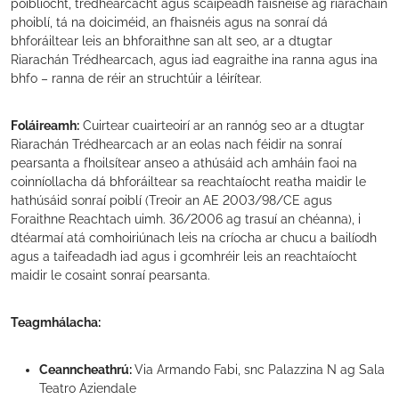
poiblíocht, trédhearcacht agus scaipeadh faisnéise ag riaracháin
phoiblí, tá na doiciméid, an fhaisnéis agus na sonraí dá
bhforáiltear leis an bhforaithne san alt seo, ar a dtugtar
Riarachán Trédhearcach, agus iad eagraithe ina ranna agus ina
bhfo – ranna de réir an struchtúir a léirítear.
Foláireamh:
Cuirtear cuairteoirí ar an rannóg seo ar a dtugtar
Riarachán Trédhearcach ar an eolas nach féidir na sonraí
pearsanta a fhoilsítear anseo a athúsáid ach amháin faoi na
coinníollacha dá bhforáiltear sa reachtaíocht reatha maidir le
hathúsáid sonraí poiblí (Treoir an AE 2003/98/CE agus
Foraithne Reachtach uimh. 36/2006 ag trasuí an chéanna), i
dtéarmaí atá comhoiriúnach leis na críocha ar chucu a bailíodh
agus a taifeadadh iad agus i gcomhréir leis an reachtaíocht
maidir le cosaint sonraí pearsanta.
Teagmhálacha:
Ceanncheathrú:
Via Armando Fabi, snc Palazzina N ag Sala
Teatro Aziendale