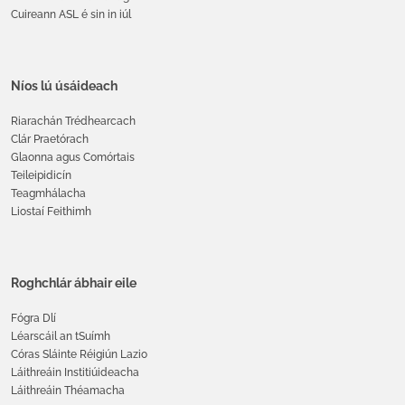
Cuireann ASL é sin in iúl
Níos lú úsáideach
Riarachán Trédhearcach
Clár Praetórach
Glaonna agus Comórtais
Teileipidicín
Teagmhálacha
Liostaí Feithimh
Roghchlár ábhair eile
Fógra Dlí
Léarscáil an tSuímh
Córas Sláinte Réigiún Lazio
Láithreáin Institiúideacha
Láithreáin Théamacha