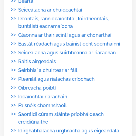
>>
Bearta
>>
Seiceálacha ar chuideachtaí
>>
Deontais, ranníocaíochtaí, fóirdheontais,
buntáistí eacnamaíocha
>>
Glaonna ar thairiscintí agus ar chonarthaí
>>
Eastát réadach agus bainistíocht sócmhainní
>>
Seiceálacha agus suirbhéanna ar riarachán
>>
Ráitis airgeadais
>>
Seirbhísí a chuirtear ar fáil
>>
Pleanáil agus rialachas críochach
>>
Oibreacha poiblí
>>
Íocaíochtaí riaracháin
>>
Faisnéis chomhshaoil
>>
Saoráidí cúram sláinte príobháideach
creidiúnaithe
>>
Idirghabhálacha urghnácha agus éigeandála