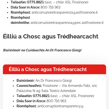
Teileafón: 0775.8821
(lasc – chlár ASL Frosinone)
Dola Saor in Aisce:
800 716 963
Ríomhphost:
anticorruzionetrasparenza@aslfrosinone.it
Ríomhphost
deimhnithe:
anticorruzionetrasparenza@pec.aslfrosinone.it
Éilliú a Chosc agus Trédhearcacht
Bainisteoir na Cuideachta An Dr Francesco Giorgi
Éilliú a Chosc agus Trédhearcacht
Bainisteoir:
An Dr Francesco Giorgi
Ceanncheathrú:
Frosinone – Via Armando Fabi, snc
Palazzina N ag Sala Teatro Aziendale
Teileafón: 0775.8821
(lasc – chlár ASL Frosinone)
Dola Saor in Aisce:
800 716 963
Ríomhphost:
anticorruptiontransparency@