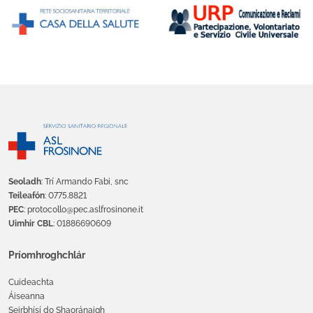
Seoladh
: Trí Armando Fabi, snc
Teileafón
: 0775.8821
PEC
: protocollo@pec.aslfrosinone.it
Uimhir CBL
: 01886690609
Príomhroghchlár
Cuideachta
Áiseanna
Seirbhísí do Shaoránaigh