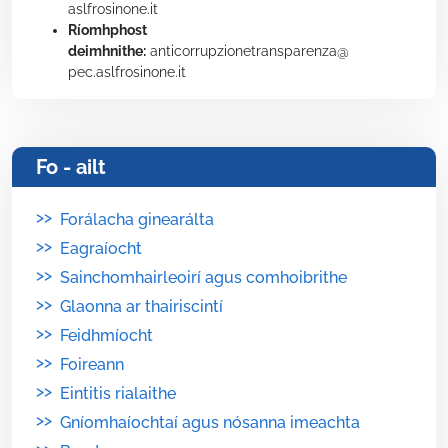
aslfrosinone.it
Ríomhphost
deimhnithe:
anticorrupzionetransparenza@
pec.aslfrosinone.it
Fo - ailt
>>
Forálacha ginearálta
>>
Eagraíocht
>>
Sainchomhairleoirí agus comhoibrithe
>>
Glaonna ar thairiscintí
>>
Feidhmíocht
>>
Foireann
>>
Eintitis rialaithe
>>
Gníomhaíochtaí agus nósanna imeachta