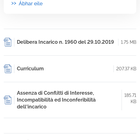
>>
Ábhar eile
Delibera Incarico n. 1960 del 29.10.2019
1.75 MB
Curriculum
207.37 KB
Assenza di Conflitti di Interesse,
185.71
Incompatibilità ed Inconferibilità
KB
dell'incarico