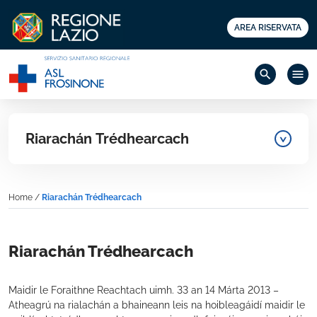
AREA RISERVATA
search
menu
Riarachán Trédhearcach
Home
/
Riarachán Trédhearcach
Riarachán Trédhearcach
Maidir le Foraithne Reachtach uimh. 33 an 14 Márta 2013 –
Atheagrú na rialachán a bhaineann leis na hoibleagáidí maidir le