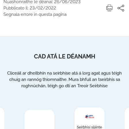
Nuashonraithe le déanaí: 26/06/2023
Pubblicato il: 23/02/2022
Segnala errore in questa pagina
CAD ATÁ LE DÉANAMH
Cliceáil ar dheilbhín na seirbhíse atá á lorg agat agus téigh
chuig an rannóg thiomnaithe. Mura bhfuil an tseirbhís sa
roghnúchán, téigh go dtí an Treoir Seirbhíse
Seirbhísí sláinte