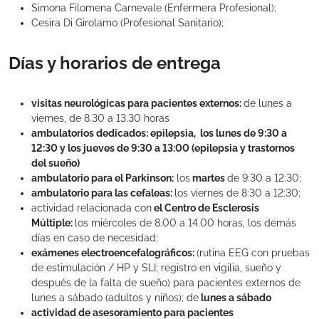
Simona Filomena Carnevale (Enfermera Profesional);
Cesira Di Girolamo (Profesional Sanitario);
Días y horarios de entrega
visitas neurológicas para pacientes externos:
de lunes a
viernes, de 8.30 a 13.30 horas
ambulatorios dedicados: epilepsia,
los lunes de 9:30 a
12:30 y los jueves de 9:30 a 13:00
(epilepsia y trastornos
del sueño)
ambulatorio para el Parkinson:
los
martes
de 9:30 a 12:30;
ambulatorio para las cefaleas:
los viernes de 8:30 a 12:30;
actividad relacionada con
el
Centro de Esclerosis
Múltiple:
los miércoles de 8.00 a 14.00 horas, los demás
días en caso de necesidad;
exámenes electroencefalográficos:
(rutina EEG con pruebas
de estimulación / HP y SLI; registro en vigilia, sueño y
después de la falta de sueño) para pacientes externos de
lunes a sábado (adultos y niños); de
lunes a sábado
actividad de asesoramiento para pacientes