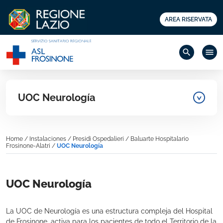
AREA RISERVATA
search
menu
UOC Neurología
Home
/
Instalaciones
/
Presidi Ospedalieri
/
Baluarte Hospitalario
Frosinone-Alatri
/
UOC Neurología
UOC Neurología
La UOC de Neurología es una estructura compleja del Hospital
de Frosinone, activa para los pacientes de todo el Territorio de la