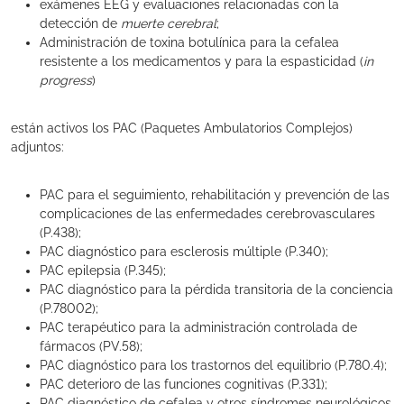
exámenes EEG y evaluaciones relacionadas con la
detección de
muerte cerebral
;
Administración de toxina botulínica para la cefalea
resistente a los medicamentos y para la espasticidad (
in
progress
)
están activos los PAC (Paquetes Ambulatorios Complejos)
adjuntos:
PAC para el seguimiento, rehabilitación y prevención de las
complicaciones de las enfermedades cerebrovasculares
(P.438);
PAC diagnóstico para esclerosis múltiple (P.340);
PAC epilepsia (P.345);
PAC diagnóstico para la pérdida transitoria de la conciencia
(P.78002);
PAC terapéutico para la administración controlada de
fármacos (PV.58);
PAC diagnóstico para los trastornos del equilibrio (P.780.4);
PAC deterioro de las funciones cognitivas (P.331);
PAC diagnóstico de cefalea y otros síndromes neurológicos