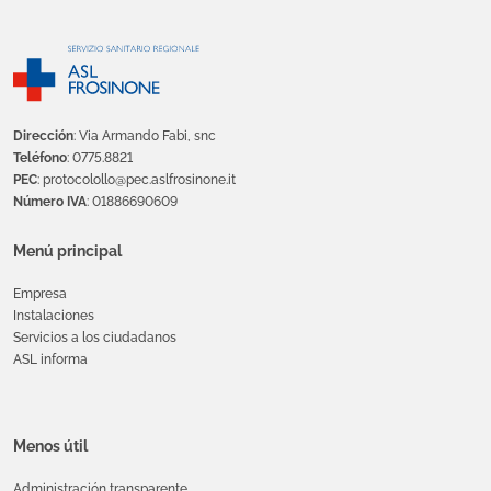
Dirección
: Via Armando Fabi, snc
Teléfono
: 0775.8821
PEC
: protocolollo@pec.aslfrosinone.it
Número IVA
: 01886690609
Menú principal
Empresa
Instalaciones
Servicios a los ciudadanos
ASL informa
Menos útil
Administración transparente