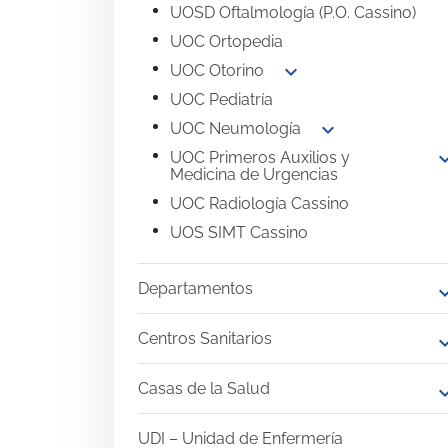
UOSD Oftalmología (P.O. Cassino)
UOC Ortopedia
expand_more
UOC Otorino
UOC Pediatría
expand_more
UOC Neumología
expand
UOC Primeros Auxilios y
Medicina de Urgencias
UOC Radiología Cassino
UOS SIMT Cassino
Departamentos
expand
Centros Sanitarios
expand
Casas de la Salud
expand
UDI – Unidad de Enfermería