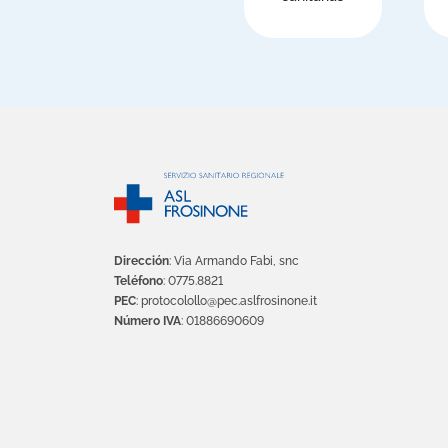
Dirección
: Via Armando Fabi, snc
Teléfono
: 0775.8821
PEC
: protocolollo@pec.aslfrosinone.it
Número IVA
: 01886690609