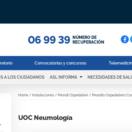
06 99 39
Cerc
NÚMERO DE
RECUPERACIÓN
retorio
Convocatorias y concursos
Telemedici
arrow_drop_down
OS A LOS CIUDADANOS
ASL INFORMA
NECESIDADES DE SAL
Home
/
Instalaciones
/
Presidi Ospedalieri
/
Presidio Ospedaliero Ca
UOC Neumología
_more