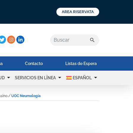
AREA RISERVATA
a:
search
na
Contacto
Listas de Espera
arrow_drop_down
arrow_drop_down
arrow_drop_down
UD
SERVICIOS EN LÍNEA
ESPAÑOL
ssino
/
UOC Neumología