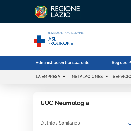
Administración transparente
Registro P
arrow_drop_down
arrow_drop_down
LA EMPRESA
INSTALACIONES
SERVICI
UOC Neumología
Distritos Sanitarios
expand