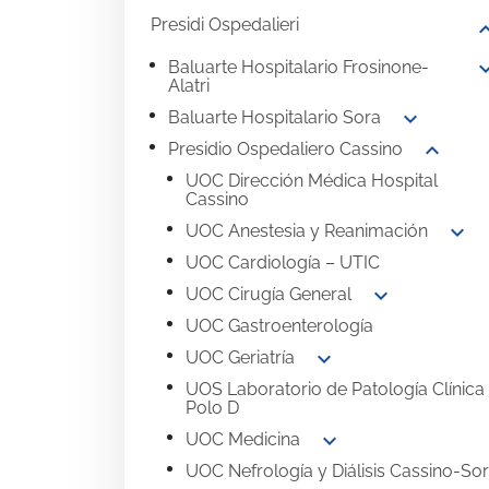
Presidi Ospedalieri
expand
expand
Baluarte Hospitalario Frosinone-
Alatri
expand_more
Baluarte Hospitalario Sora
expand_more
Presidio Ospedaliero Cassino
UOC Dirección Médica Hospital
Cassino
expand_more
UOC Anestesia y Reanimación
UOC Cardiología – UTIC
expand_more
UOC Cirugía General
UOC Gastroenterología
expand_more
UOC Geriatría
UOS Laboratorio de Patología Clínica
Polo D
expand_more
UOC Medicina
UOC Nefrología y Diálisis Cassino-So