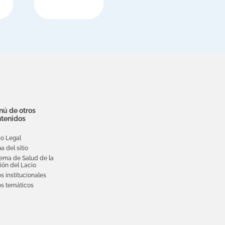
de Salud (NHS)
ú de otros
tenidos
so Legal
a del sitio
tema de Salud de la
ión del Lacio
os institucionales
ios temáticos