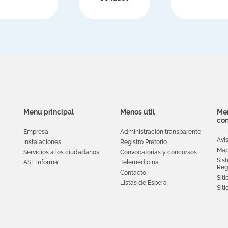
Menú principal
Menos útil
Men
con
Empresa
Administración transparente
Avi
Instalaciones
Registro Pretorio
Map
Servicios a los ciudadanos
Convocatorias y concursos
Sis
ASL informa
Telemedicina
Reg
Contacto
Siti
Listas de Espera
Sit